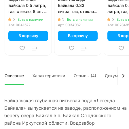
Байкала 0.5 литра,
Байкала 0.33
Байкала 0
газ, стекло, 8 шт. в
литра, газ, стекло,
литра, газ,
уп.
12 шт. в уп.
шт. в уп.
5
5
5
Есть в наличии
Есть в наличии
Есть в
Арт.
0041677
Арт.
0034982
Арт.
002848
В корзину
В корзину
В кор
Описание
Характеристики
Отзывы (4)
Документы
Байкальская глубинная питьевая вода «Легенда
Байкала» выпускается на заводе, расположенном на
берегу озера Байкал в п. Байкал Слюдянского
района Иркутской области. Водозабор