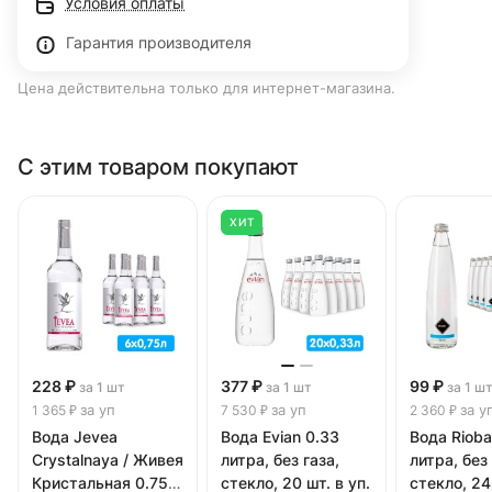
Условия оплаты
Гарантия производителя
Цена действительна только для интернет-магазина.
С этим товаром покупают
ХИТ
228 ₽
377 ₽
99 ₽
за 1 шт
за 1 шт
за 1 ш
за уп
за уп
за у
1 365 ₽
7 530 ₽
2 360 ₽
Вода Jevea
Вода Evian 0.33
Вода Rioba
Crystalnaya / Живея
литра, без газа,
литра, без 
Кристальная 0.75
стекло, 20 шт. в уп.
стекло, 24 