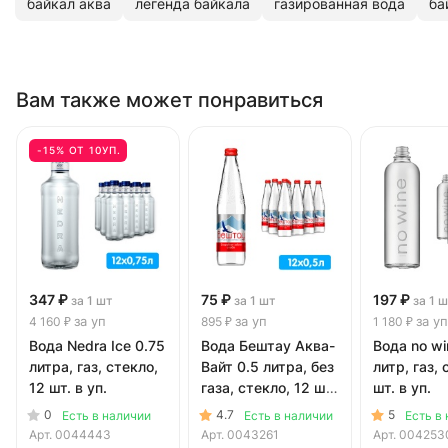
байкал аква
легенда байкала
газированная вода
ба
Вам также может понравиться
-15% ОТ 10УП.
347 ₽
75 ₽
197 ₽
за 1 шт
за 1 шт
за 1 
за уп
за уп
за уп
4 160 ₽
895 ₽
1 180 ₽
Вода Nedra Ice 0.75
Вода Бештау Аква-
Вода no wi
литра, газ, стекло,
Вайт 0.5 литра, без
литр, газ, 
12 шт. в уп.
газа, стекло, 12 шт.
шт. в уп.
в уп.
0
4.7
5
Есть в наличии
Есть в наличии
Есть в
Арт.
0044443
Арт.
0043261
Арт.
004253