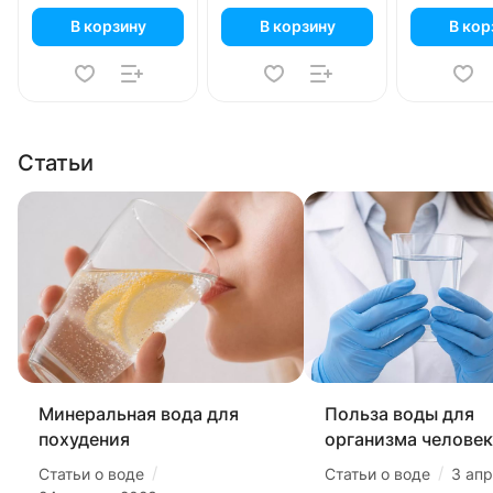
В корзину
В корзину
В кор
Статьи
Минеральная вода для
Польза воды для
похудения
организма человек
/
/
Статьи о воде
Статьи о воде
3 ап