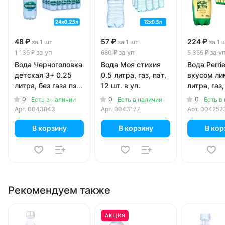
48 ₽
57 ₽
224 ₽
за 1 шт
за 1 шт
за 1 
за уп
за уп
за у
1 135 ₽
680 ₽
5 355 ₽
Вода Черноголовка
Вода Моя стихия
Вода Perrie
детская 3+ 0.25
0.5 литра, газ, пэт,
вкусом ли
литра, без газа пэт,
12 шт. в уп.
литра, газ,
24 шт. в уп.
шт. в уп.
0
0
0
Есть в наличии
Есть в наличии
Есть в
Арт.
0043843
Арт.
0043177
Арт.
004252
В корзину
В корзину
В кор
Рекомендуем также
АКЦИЯ