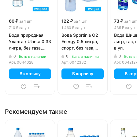
60 ₽
122 ₽
73 ₽
за 1 шт
за 1 шт
за 1 шт
за уп
за уп
за уп
710 ₽
1 460 ₽
435 ₽
Вода природная
Вода Sportinia О2
Вода Шишк
Уланта / Ulanta 0.33
Energy 0.5 литра,
литр, газ, 
литра, без газа,
спорт, без газа,
в уп.
пэт, 12 шт. в уп.
пэт, 12 шт. в уп.
0
0
0
Есть в наличии
Есть в наличии
Есть в
Арт.
0044028
Арт.
0042332
Арт.
004212
В корзину
В корзину
В кор
Рекомендуем также