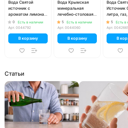
Вода Святой
Вода Крымская
Вода Свят
источник с
минеральная
Источник 
ароматом лимона и
лечебно-столовая 1
литра, газ,
лайма 0.5 литра,
литр, газ, пэт, 12
шт. в уп.
0
5
5
Есть в наличии
Есть в наличии
Есть в
газ, пэт, 12 шт. в уп.
шт. в уп.
Арт.
0044792
Арт.
0044060
Арт.
004266
В корзину
В корзину
В кор
Статьи