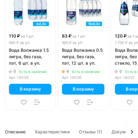
110 ₽
83 ₽
120 ₽
за 1 шт
за 1 шт
за 1 
за уп
за уп
за у
660 ₽
985 ₽
1 790 ₽
Вода Волжанка 1.5
Вода Волжанка 0.5
Вода Волж
литра, без газа,
литра, без газа,
литра, без 
пэт, 6 шт. в уп.
пэт, 12 шт. в уп.
стекло, 15 
0
4
0
Есть в наличии
Есть в наличии
Есть в
Арт.
14039
Арт.
14036
Арт.
14035
В корзину
В корзину
В кор
Описание
Характеристики
Отзывы (1)
Документы