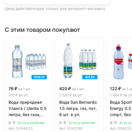
Цена действительна только для интернет-магазина.
С этим товаром покупают
76 ₽
420 ₽
122 ₽
за 1 шт
за 1 шт
за 1 
за уп
за уп
за у
910 ₽
2 520 ₽
1 460 ₽
Вода природная
Вода San Bernardo
Вода Sport
Уланта / Ulanta 0.5
1.5 литра, газ, пэт,
Energy 0.5
литра, без газа,
6 шт. в уп.
спорт, без 
пэт, 12 шт. в уп.
пэт, 12 шт.
0
0
0
Есть в наличии
Есть в наличии
Есть в
Арт.
0044033
Арт.
0042790
Арт.
004233