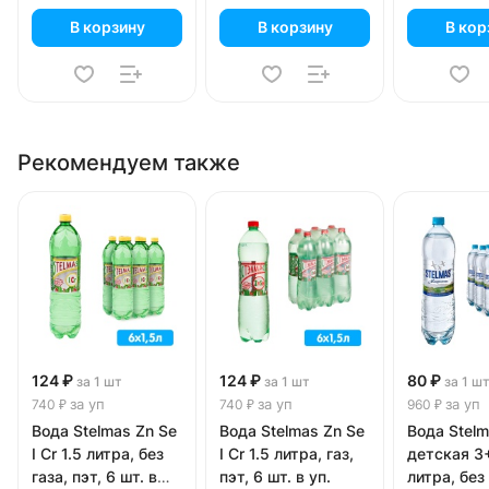
В корзину
В корзину
В кор
Рекомендуем также
124 ₽
124 ₽
80 ₽
за 1 шт
за 1 шт
за 1 ш
за уп
за уп
за уп
740 ₽
740 ₽
960 ₽
Вода Stelmas Zn Se
Вода Stelmas Zn Se
Вода Stel
I Cr 1.5 литра, без
I Cr 1.5 литра, газ,
детская 3+
газа, пэт, 6 шт. в
пэт, 6 шт. в уп.
литра, без 