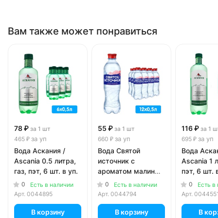
Вам также может понравиться
78 ₽
55 ₽
116 ₽
за 1 шт
за 1 шт
за 1 ш
за уп
за уп
за уп
465 ₽
660 ₽
695 ₽
Вода Аскания /
Вода Святой
Вода Аскан
Ascania 0.5 литра,
источник с
Ascania 1 л
газ, пэт, 6 шт. в уп.
ароматом малины
пэт, 6 шт. 
и грейпфрута 0.5
0
0
0
Есть в наличии
Есть в наличии
Есть в
литра, газ, пэт, 12
Арт.
0044895
Арт.
0044794
Арт.
004455
шт. в уп.
В корзину
В корзину
В кор