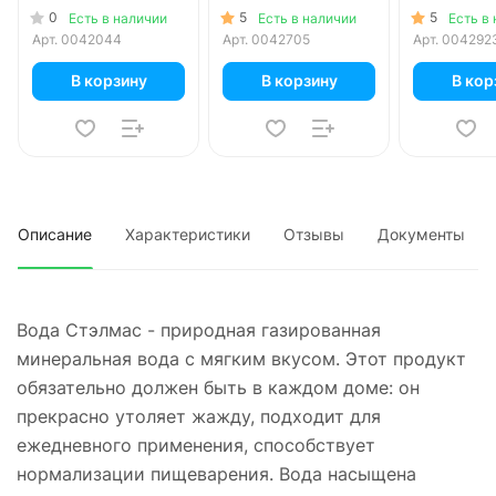
уп.
пэт, 12 шт.
0
5
5
Есть в наличии
Есть в наличии
Есть в
Арт.
0042044
Арт.
0042705
Арт.
004292
В корзину
В корзину
В кор
Описание
Характеристики
Отзывы
Документы
Вода Стэлмас - природная газированная
минеральная вода с мягким вкусом. Этот продукт
обязательно должен быть в каждом доме: он
прекрасно утоляет жажду, подходит для
ежедневного применения, способствует
нормализации пищеварения. Вода насыщена