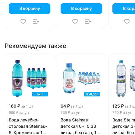
В корзину
В корзину
В кор
Рекомендуем также
160 ₽
64 ₽
125 ₽
за 1 шт
за 1 шт
за 1 
за уп
за уп
за уп
960 ₽
765 ₽
750 ₽
Вода лечебно-
Вода Stelmas
Вода Stel
столовая Stelmas-
детская 0+, 0.33
детская 3+
Si Кремнистая 1
литра, без газа, 12
литра, без 