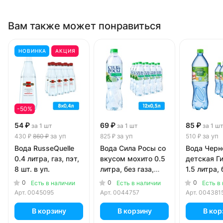
Вам также может понравиться
НОВИНКА
АКЦИЯ
-50%
54 ₽
69 ₽
85 ₽
за 1 шт
за 1 шт
за 1 ш
за уп
за уп
за уп
430 ₽
860 ₽
825 ₽
510 ₽
Вода RusseQuelle
Вода Сила Росы со
Вода Черн
0.4 литра, газ, пэт,
вкусом мохито 0.5
детская Г
8 шт. в уп.
литра, без газа,
1.5 литра, 
пэт, 12 шт. в уп.
пэт, 6 шт. 
0
0
0
Есть в наличии
Есть в наличии
Есть в
Арт.
0045095
Арт.
0044757
Арт.
004381
В корзину
В корзину
В кор