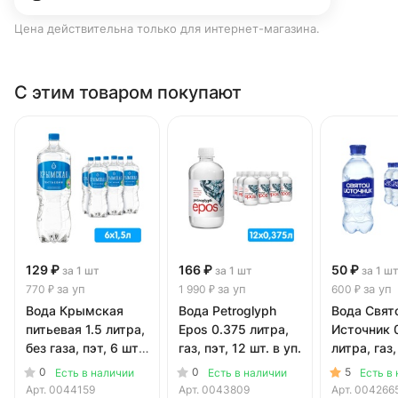
Цена действительна только для интернет-магазина.
С этим товаром покупают
129 ₽
166 ₽
50 ₽
за 1 шт
за 1 шт
за 1 ш
за уп
за уп
за уп
770 ₽
1 990 ₽
600 ₽
Вода Крымская
Вода Petroglyph
Вода Свят
питьевая 1.5 литра,
Epos 0.375 литра,
Источник 
без газа, пэт, 6 шт.
газ, пэт, 12 шт. в уп.
литра, газ,
в уп.
шт. в уп.
0
0
5
Есть в наличии
Есть в наличии
Есть в
Арт.
0044159
Арт.
0043809
Арт.
004266