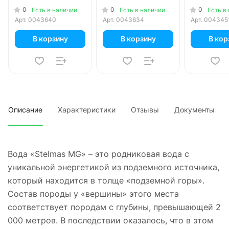
литр, газ, пэт, 6 шт.
шт. в уп.
пэт, 6 шт. 
0
0
0
Есть в наличии
Есть в наличии
Есть в
в уп.
Арт.
0043640
Арт.
0043634
Арт.
004345
В корзину
В корзину
В кор
Описание
Характеристики
Отзывы
Документы
Вода «Stelmas MG» – это родниковая вода с
уникальной энергетикой из подземного источника,
который находится в толще «подземной горы».
Состав породы у «вершины» этого места
соответствует породам с глубины, превышающей 2
000 метров. В последствии оказалось, что в этом