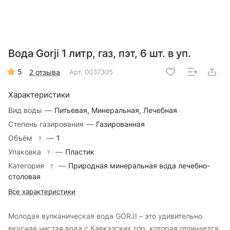
Вода Gorji 1 литр, газ, пэт, 6 шт. в уп.
5
2 отзыва
Арт.
0037305
Характеристики
Вид воды
—
Питьевая, Минеральная, Лечебная
Степень газирования
—
Газированная
Объём
—
1
?
Упаковка
—
Пластик
?
Категория
—
Природная минеральная вода лечебно-
?
столовая
Все характеристики
Молодая вулканическая вода GORJI – это удивительно
вкусная чистая вода с Кавказских гор, которая отличается