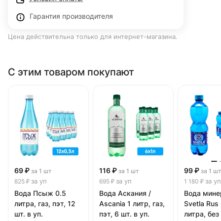
Гарантия производителя
Цена действительна только для интернет-магазина.
С этим товаром покупают
69 ₽
116 ₽
99 ₽
за 1 шт
за 1 шт
за 1 ш
за уп
за уп
за уп
825 ₽
695 ₽
1 180 ₽
Вода Псыж 0.5
Вода Аскания /
Вода мине
литра, газ, пэт, 12
Ascania 1 литр, газ,
Svetla Rus
шт. в уп.
пэт, 6 шт. в уп.
литра, без 