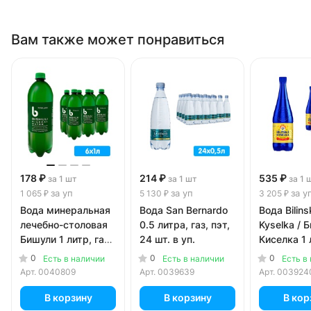
Вам также может понравиться
178 ₽
214 ₽
535 ₽
за 1 шт
за 1 шт
за 1 
за уп
за уп
за у
1 065 ₽
5 130 ₽
3 205 ₽
Вода минеральная
Вода San Bernardo
Вода Bilins
лечебно-столовая
0.5 литра, газ, пэт,
Kyselka / 
Бишули 1 литр, газ,
24 шт. в уп.
Киселка 1 
пэт, 6 шт. в уп.
пэт, 6 шт. 
0
0
0
Есть в наличии
Есть в наличии
Есть в
Арт.
0040809
Арт.
0039639
Арт.
003924
В корзину
В корзину
В кор