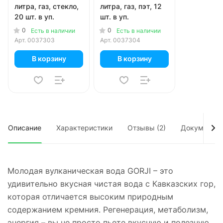
литра, газ, стекло,
литра, газ, пэт, 12
20 шт. в уп.
шт. в уп.
0
0
Есть в наличии
Есть в наличии
Арт.
0037303
Арт.
0037304
В корзину
В корзину
Описание
Характеристики
Отзывы (2)
Документы
Молодая вулканическая вода GORJI – это
удивительно вкусная чистая вода с Кавказских гор,
которая отличается высоким природным
содержанием кремния. Регенерация, метаболизм,
энергия – вы не просто пьете вкусную и полезную