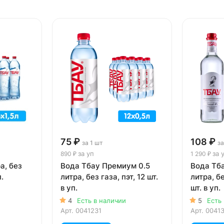
75 ₽
108 ₽
за 1 шт
за
за уп
за 
890 ₽
1 290 ₽
а, без
Вода Тбау Премиум 0.5
Вода Тб
п.
литра, без газа, пэт, 12 шт.
литра, бе
в уп.
шт. в уп.
4
Есть в наличии
5
Есть
Арт.
0041231
Арт.
0041