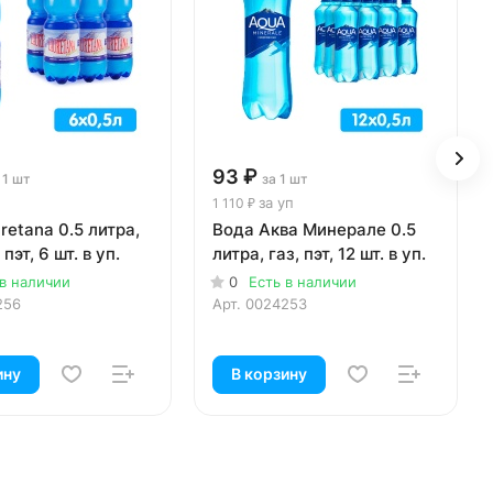
93 ₽
 1 шт
за 1 шт
за уп
1 110 ₽
retana 0.5 литра,
Вода Аква Минерале 0.5
 пэт, 6 шт. в уп.
литра, газ, пэт, 12 шт. в уп.
 в наличии
0
Есть в наличии
256
Арт.
0024253
ину
В корзину