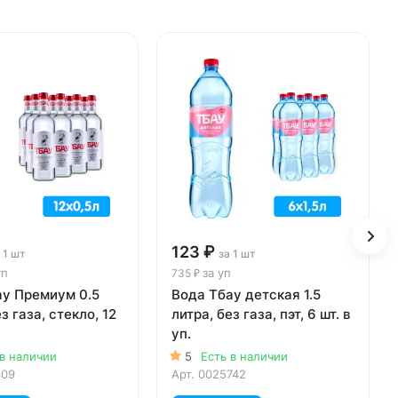
123 ₽
 1 шт
за 1 шт
уп
за уп
735 ₽
ау Премиум 0.5
Вода Тбау детская 1.5
з газа, стекло, 12
литра, без газа, пэт, 6 шт. в
уп.
 в наличии
5
Есть в наличии
309
Арт.
0025742