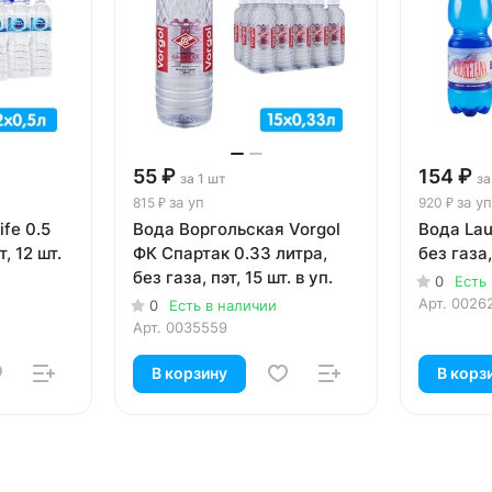
55 ₽
154 ₽
за 1 шт
за
за уп
за уп
815 ₽
920 ₽
ife 0.5
Вода Воргольская Vorgol
Вода Lau
т, 12 шт.
ФК Спартак 0.33 литра,
без газа,
без газа, пэт, 15 шт. в уп.
0
Есть
Арт.
0026
0
Есть в наличии
Арт.
0035559
В корзину
В корз