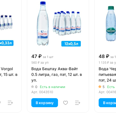
47 ₽
48 ₽
за 1 шт
за 
за уп
за 
560 ₽
1 135 ₽
 Vorgol
Вода Бештау Аква-Вайт
Вода Че
, 15 шт. в
0.5 литра, газ, пэт, 12 шт. в
питьевая
уп.
пэт, 24 ш
0
Есть в наличии
5
Есть
Арт.
0043510
Арт.
0041
В корзину
В корз