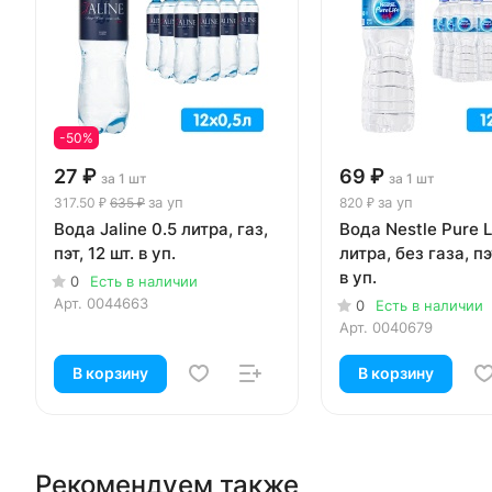
-50%
27 ₽
69 ₽
за 1 шт
за 1 шт
за уп
за уп
317.50 ₽
635 ₽
820 ₽
Вода Jaline 0.5 литра, газ,
Вода Nestle Pure L
пэт, 12 шт. в уп.
литра, без газа, пэ
в уп.
0
Есть в наличии
Арт.
0044663
0
Есть в наличии
Арт.
0040679
В корзину
В корзину
Рекомендуем также