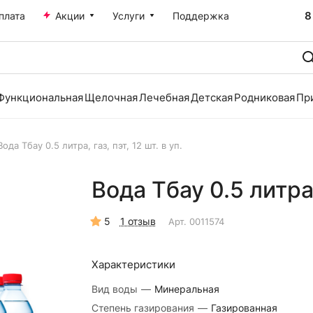
8
плата
Акции
Услуги
Поддержка
Функциональная
Щелочная
Лечебная
Детская
Родниковая
Пр
Вода Тбау 0.5 литра, газ, пэт, 12 шт. в уп.
Вода Тбау 0.5 литра, 
5
1 отзыв
Арт.
0011574
Характеристики
Вид воды
—
Минеральная
Степень газирования
—
Газированная