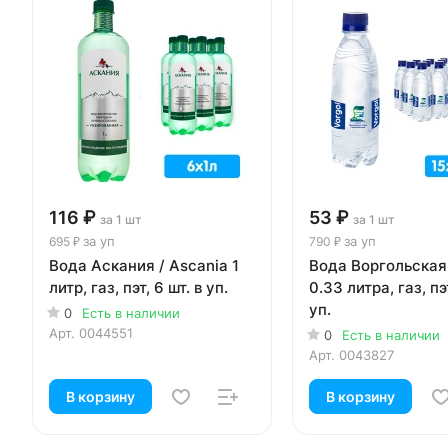
116 ₽
53 ₽
за 1 шт
за 1 шт
за уп
за уп
695 ₽
790 ₽
Вода Аскания / Ascania 1
Вода Воргольская
литр, газ, пэт, 6 шт. в уп.
0.33 литра, газ, пэт
уп.
0
Есть в наличии
Арт.
0044551
0
Есть в наличии
Арт.
0043827
В корзину
В корзину