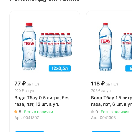
77 ₽
118 ₽
за 1 шт
за 1 шт
за уп
за уп
920 ₽
705 ₽
Вода Тбау 0.5 литра, без
Вода Тбау 1.5 литр
газа, пэт, 12 шт. в уп.
газа, пэт, 6 шт. в у
5
Есть в наличии
0
Есть в наличии
Арт.
0041307
Арт.
0041308