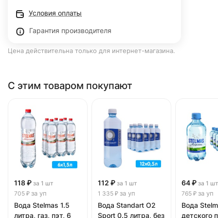
Условия оплаты
Гарантия производителя
Цена действительна только для интернет-магазина.
С этим товаром покупают
118 ₽
112 ₽
64 ₽
за 1 шт
за 1 шт
за 1 ш
за уп
за уп
за уп
705 ₽
1 335 ₽
765 ₽
Вода Stelmas 1.5
Вода Standart О2
Вода Stelm
литра, газ, пэт, 6
Sport 0.5 литра, без
детского 