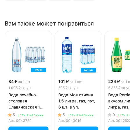
Вам также может понравиться
84 ₽
101 ₽
224 ₽
за 1 шт
за 1 шт
за 1 
за уп
за уп
за у
1 005 ₽
605 ₽
5 355 ₽
Вода лечебно-
Вода Моя стихия
Вода Perrie
столовая
1.5 литра, газ, пэт,
вкусом ли
Славяновская 1
6 шт. в уп.
литра, газ,
литр, газ, пэт, 12
шт. в уп.
5
5
0
Есть в наличии
Есть в наличии
Есть в
шт. в уп.
Арт.
0043729
Арт.
0043016
Арт.
004252