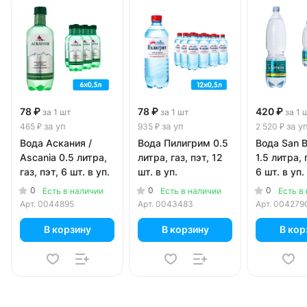
78 ₽
78 ₽
420 ₽
за 1 шт
за 1 шт
за 1 
за уп
за уп
за у
465 ₽
935 ₽
2 520 ₽
Вода Аскания /
Вода Пилигрим 0.5
Вода San B
Ascania 0.5 литра,
литра, газ, пэт, 12
1.5 литра, 
газ, пэт, 6 шт. в уп.
шт. в уп.
6 шт. в уп.
0
0
0
Есть в наличии
Есть в наличии
Есть в
Арт.
0044895
Арт.
0043483
Арт.
004279
В корзину
В корзину
В кор