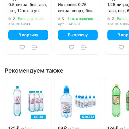
0.5 литра, без газа,
Источник 0.75
1.25 литра
пэт, 12 шт. в уп.
литра, спорт, без
газа, пэт, 
газа, пэт, 12 шт. в
уп.
0
0
0
Есть в наличии
Есть в наличии
Есть в
уп.
Арт.
0044566
Арт.
0042964
Арт.
004088
В корзину
В корзину
В кор
Рекомендуем также
125 ₽
69 ₽
124 ₽
за 1 шт
за 1 шт
за 1 