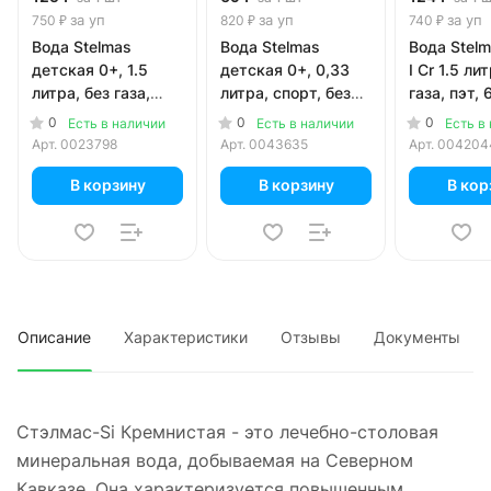
за уп
за уп
за уп
750 ₽
820 ₽
740 ₽
Вода Stelmas
Вода Stelmas
Вода Stelm
детская 0+, 1.5
детская 0+, 0,33
I Cr 1.5 ли
литра, без газа,
литра, спорт, без
газа, пэт, 
пэт, 6 шт. в уп.
газа, 12 шт. в уп.
уп.
0
0
0
Есть в наличии
Есть в наличии
Есть в
Арт.
0023798
Арт.
0043635
Арт.
004204
В корзину
В корзину
В кор
Описание
Характеристики
Отзывы
Документы
Стэлмас-Si Кремнистая - это лечебно-столовая
минеральная вода, добываемая на Северном
Кавказе. Она характеризуется повышенным