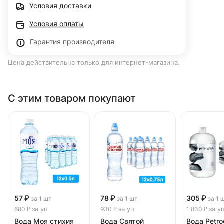
Условия доставки
Условия оплаты
Гарантия производителя
Цена действительна только для интернет-магазина.
С этим товаром покупают
57 ₽
78 ₽
305 ₽
за 1 шт
за 1 шт
за 1 
за уп
за уп
за у
680 ₽
930 ₽
1 830 ₽
Вода Моя стихия
Вода Святой
Вода Petro