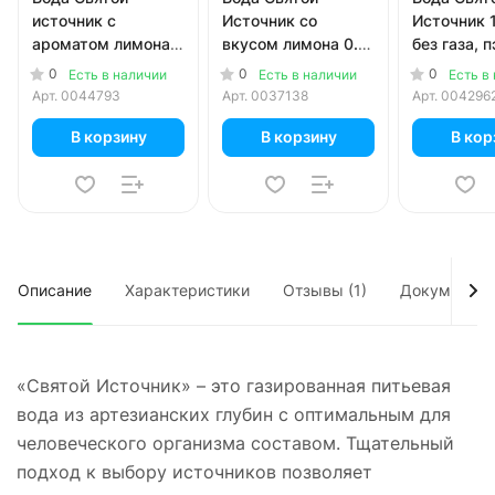
источник с
Источник со
Источник 1
ароматом лимона и
вкусом лимона 0.5
без газа, п
лайма 1.5 литра,
литра, без газа,
в уп.
0
0
0
Есть в наличии
Есть в наличии
Есть в
газ, пэт, 6 шт. в уп.
пэт, 12 шт. в уп.
Арт.
0044793
Арт.
0037138
Арт.
004296
В корзину
В корзину
В кор
Описание
Характеристики
Отзывы (1)
Документы
«Святой Источник» – это газированная питьевая
вода из артезианских глубин с оптимальным для
человеческого организма составом. Тщательный
подход к выбору источников позволяет