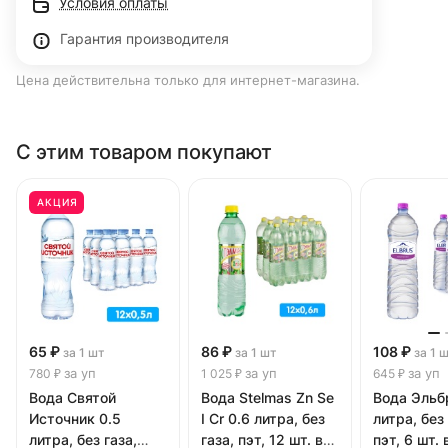
Условия оплаты
Гарантия производителя
Цена действительна только для интернет-магазина.
С этим товаром покупают
АКЦИЯ
65 ₽
86 ₽
108 ₽
за 1 шт
за 1 шт
за 1 
за уп
за уп
за уп
780 ₽
1 025 ₽
645 ₽
Вода Святой
Вода Stelmas Zn Se
Вода Эльбр
Источник 0.5
I Cr 0.6 литра, без
литра, без 
литра, без газа,
газа, пэт, 12 шт. в
пэт, 6 шт. 