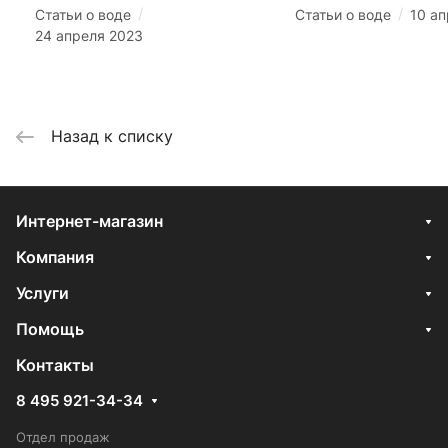
/
/
Статьи о воде
Статьи о воде
10 а
24 апреля 2023
Назад к списку
Интернет-магазин
Компания
Услуги
Помощь
Контакты
8 495 921-34-34
Отдел продаж