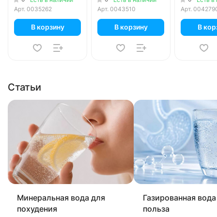
Арт.
0035262
Арт.
0043510
Арт.
004279
В корзину
В корзину
В кор
Статьи
Минеральная вода для
Газированная вода 
похудения
польза