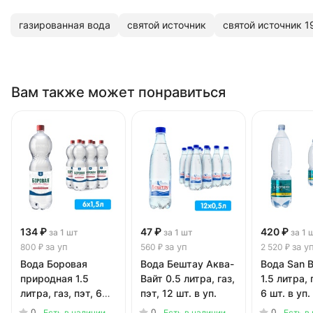
газированная вода
святой источник
святой источник 1
Вам также может понравиться
134 ₽
47 ₽
420 ₽
за 1 шт
за 1 шт
за 1 
за уп
за уп
за у
800 ₽
560 ₽
2 520 ₽
Вода Боровая
Вода Бештау Аква-
Вода San B
природная 1.5
Вайт 0.5 литра, газ,
1.5 литра, 
литра, газ, пэт, 6
пэт, 12 шт. в уп.
6 шт. в уп.
шт. в уп.
0
0
0
Есть в наличии
Есть в наличии
Есть в