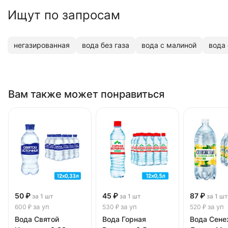
Ищут по запросам
негазированная
вода без газа
вода с малиной
вода
Вам также может понравиться
50 ₽
45 ₽
87 ₽
за 1 шт
за 1 шт
за 1 шт
за уп
за уп
за уп
600 ₽
530 ₽
520 ₽
Вода Святой
Вода Горная
Вода Сене