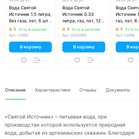
545 ₽
600 ₽
545 ₽
Вода Святой
Вода Святой
Вода Свят
Источник 1.5 литра,
Источник 0.33
Источник 1
без газа, пэт, 6 шт.
литра, газ, пэт, 12
газ, пэт, 6 
в уп.
шт. в уп.
5
5
5
Есть в наличии
Есть в наличии
Есть в
Арт.
13995
Арт.
0042665
Арт.
13996
В корзину
В корзину
В кор
Описание
Характеристики
Отзывы
Документы
«Святой Источник» – питьевая вода, при
производстве которой используется природная
вода, добытая из артезианских скважин. Благодаря