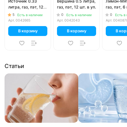
Источник 0.33
Вершина 0.5 литра,
Лимон-Мят
литра, газ, пэт, 12
газ, пэт, 12 шт. в уп.
газ, пэт, 6 
шт. в уп.
5
0
0
Есть в наличии
Есть в наличии
Есть в
Арт.
0042665
Арт.
0042043
Арт.
004087
В корзину
В корзину
В кор
Статьи