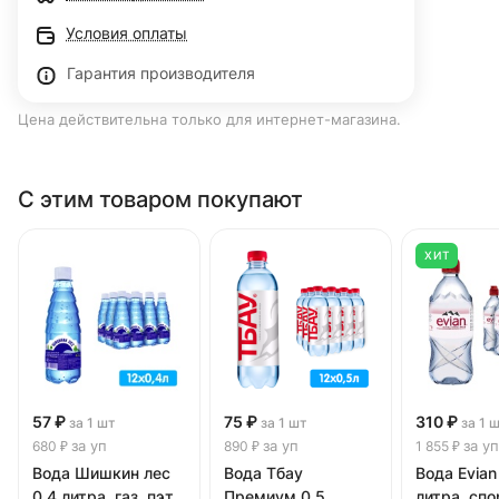
Условия оплаты
Гарантия производителя
Цена действительна только для интернет-магазина.
С этим товаром покупают
ХИТ
57 ₽
75 ₽
310 ₽
за 1 шт
за 1 шт
за 1 
за уп
за уп
за уп
680 ₽
890 ₽
1 855 ₽
Вода Шишкин лес
Вода Тбау
Вода Evian
0.4 литра, газ, пэт,
Премиум 0.5
литра, спо