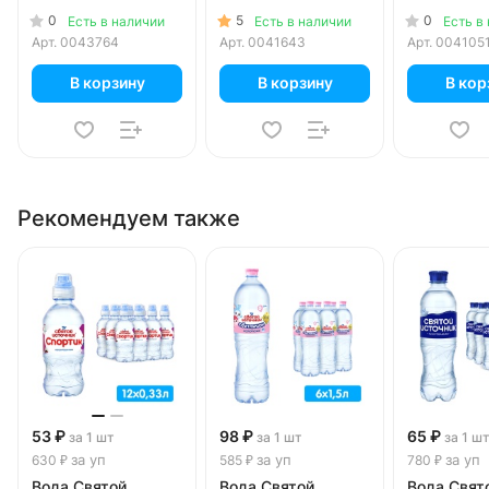
литра, газ, пэт, 12
литра, газ, пэт, 6
3+, 0.5 ли
0
5
0
Есть в наличии
Есть в наличии
Есть в
шт. в уп.
шт. в уп.
газа, пэт, 
Арт.
0043764
Арт.
0041643
Арт.
004105
уп.
В корзину
В корзину
В кор
Рекомендуем также
53 ₽
98 ₽
65 ₽
за 1 шт
за 1 шт
за 1 ш
за уп
за уп
за уп
630 ₽
585 ₽
780 ₽
Вода Святой
Вода Святой
Вода Свят