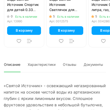
Источник Спортик
Источник
Источник 
для детей 0.33
Светлячок для
литра, газ,
литра, спорт, без
детей 1.5 литра,
шт. в уп.
0
5
5
Есть в наличии
Есть в наличии
Есть в
газа, пэт, 12 шт. в
без газа, пэт, 6 шт.
Арт.
13990
Арт.
0012575
Арт.
004286
уп.
в уп.
В корзину
В корзину
В кор
Описание
Характеристики
Отзывы
Документы
«Святой Источник» - освежающий негазированный
напиток на основе чистой воды из артезианских
глубин с ярким лимонным вкусом. Сплошное
фруктовое удовольствие в небольшой бутылочке,