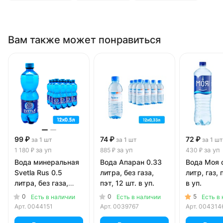
Вам также может понравиться
99 ₽
74 ₽
72 ₽
за 1 шт
за 1 шт
за 1 шт
за уп
за уп
за уп
1 180 ₽
885 ₽
430 ₽
Вода минеральная
Вода Апаран 0.33
Вода Моя 
Svetla Rus 0.5
литра, без газа,
литр, газ, 
литра, без газа,
пэт, 12 шт. в уп.
в уп.
пэт, 12 шт. в уп.
0
0
5
Есть в наличии
Есть в наличии
Есть в
Арт.
0044151
Арт.
0039767
Арт.
004314