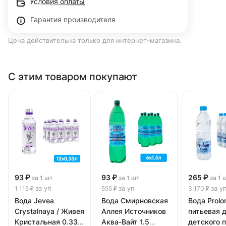
Условия оплаты
Гарантия производителя
Цена действительна только для интернет-магазина.
С этим товаром покупают
93 ₽
93 ₽
265 ₽
за 1 шт
за 1 шт
за 1 
за уп
за уп
за у
1 115 ₽
555 ₽
3 170 ₽
Вода Jevea
Вода Смирновская
Вода Prol
Crystalnaya / Живея
Аллея Источников
питьевая 
Кристальная 0.33
Аква-Вайт 1.5
детского 