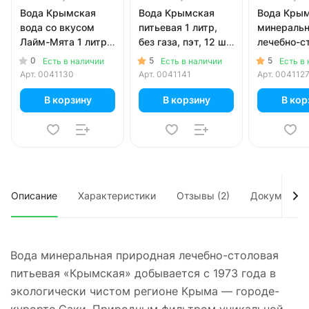
Вода Крымская
Вода Крымская
Вода Кры
вода со вкусом
питьевая 1 литр,
минераль
Лайм-Мята 1 литр,
без газа, пэт, 12 шт.
лечебно-с
газ, пэт, 12 шт. в уп.
в уп.
0.5 литра, 
0
5
5
Есть в наличии
Есть в наличии
Есть в
12 шт. в уп
Арт.
0041130
Арт.
0041141
Арт.
004112
В корзину
В корзину
В кор
Описание
Характеристики
Отзывы (2)
Документы
Вода минеральная природная лечебно-столовая
питьевая «Крымская» добывается с 1973 года в
экологически чистом регионе Крыма — городе-
курорте Саки. Природным фильтром уникальной