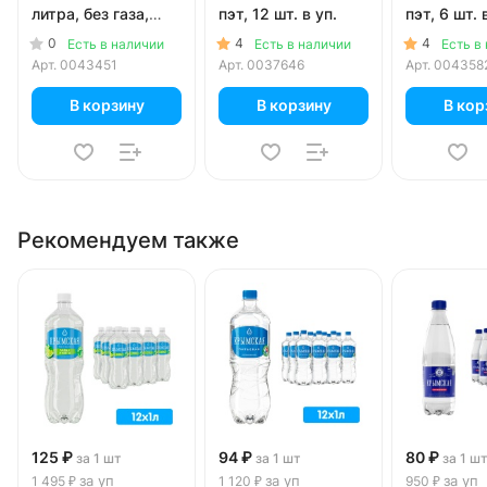
литра, без газа,
пэт, 12 шт. в уп.
пэт, 6 шт. 
пэт, 6 шт. в уп.
0
4
4
Есть в наличии
Есть в наличии
Есть в
Арт.
0043451
Арт.
0037646
Арт.
004358
В корзину
В корзину
В кор
Рекомендуем также
125 ₽
94 ₽
80 ₽
за 1 шт
за 1 шт
за 1 ш
за уп
за уп
за уп
1 495 ₽
1 120 ₽
950 ₽