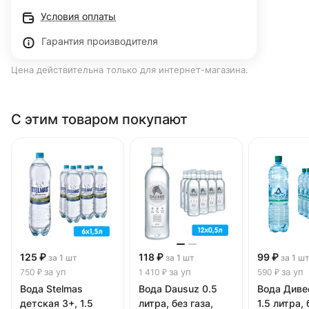
Условия оплаты
Гарантия производителя
Цена действительна только для интернет-магазина.
С этим товаром покупают
125 ₽
118 ₽
99 ₽
за 1 шт
за 1 шт
за 1 ш
за уп
за уп
за уп
750 ₽
1 410 ₽
590 ₽
Вода Stelmas
Вода Dausuz 0.5
Вода Диве
детская 3+, 1.5
литра, без газа,
1.5 литра, 