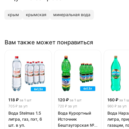
крым
крымская
минеральная вода
Вам также может понравиться
118 ₽
120 ₽
160 ₽
за 1 шт
за 1 шт
за 1 
за уп
за уп
за уп
705 ₽
720 ₽
960 ₽
Вода Stelmas 1.5
Вода Курортный
Вода Нарза
литра, газ, пэт, 6
Источник
литра, пр
шт. в уп.
Бештаугорская №2
газации, пэ