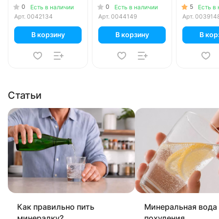
1.5 литра, газ, пэт,
в уп.
0
0
5
Есть в наличии
Есть в наличии
Есть в
6 шт. в уп.
Арт.
0042134
Арт.
0044149
Арт.
003914
В корзину
В корзину
В кор
Статьи
Как правильно пить
Минеральная вода
минералку?
похудения