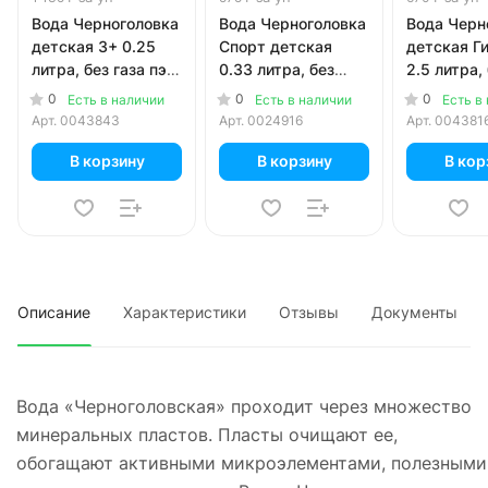
Вода Черноголовка
Вода Черноголовка
Вода Черн
детская 3+ 0.25
Спорт детская
детская Г
литра, без газа пэт,
0.33 литра, без
2.5 литра, 
24 шт. в уп.
газа, пэт, 12 шт. в
пэт, 4 шт. 
0
0
0
Есть в наличии
Есть в наличии
Есть в
уп.
Арт.
0043843
Арт.
0024916
Арт.
004381
В корзину
В корзину
В кор
Описание
Характеристики
Отзывы
Документы
Вода «Черноголовская» проходит через множество
минеральных пластов. Пласты очищают ее,
обогащают активными микроэлементами, полезными