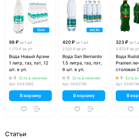
98 ₽
420 ₽
323 ₽
за 1 шт
за 1 шт
за 1 
за уп
за уп
за у
1 170 ₽
2 520 ₽
3 875 ₽
Вода Новый Арзни
Вода San Bernardo
Вода Rudol
1 литр, газ, пэт, 12
1.5 литра, газ, пэт,
Pramen ле
шт. в уп.
6 шт. в уп.
столовая 0
газ, пэт, 1
0
0
5
Есть в наличии
Есть в наличии
Есть в
Арт.
0043892
Арт.
0042790
Арт.
004078
В корзину
В корзину
В кор
Статьи