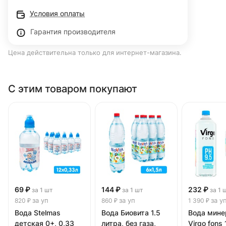
Условия оплаты
Гарантия производителя
Цена действительна только для интернет-магазина.
С этим товаром покупают
69 ₽
144 ₽
232 ₽
за 1 шт
за 1 шт
за 1 
за уп
за уп
за у
820 ₽
860 ₽
1 390 ₽
Вода Stelmas
Вода Биовита 1.5
Вода мине
детская 0+, 0,33
литра, без газа,
Virgo fons 