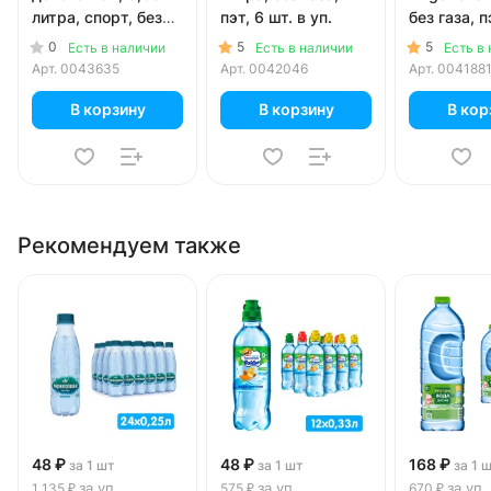
литра, спорт, без
пэт, 6 шт. в уп.
без газа, п
газа, 12 шт. в уп.
в уп.
0
5
5
Есть в наличии
Есть в наличии
Есть в
Арт.
0043635
Арт.
0042046
Арт.
004188
В корзину
В корзину
В кор
Рекомендуем также
48 ₽
48 ₽
168 ₽
за 1 шт
за 1 шт
за 1 
за уп
за уп
за уп
1 135 ₽
575 ₽
670 ₽