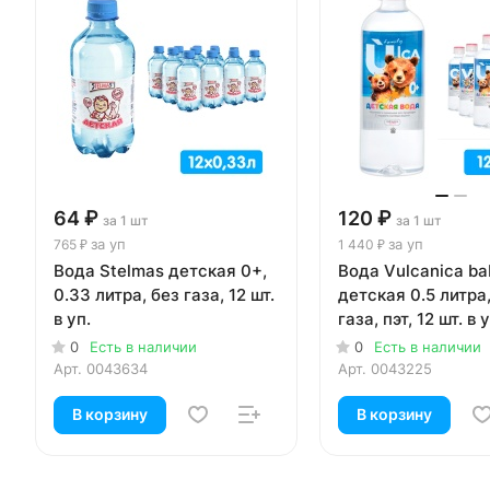
64 ₽
120 ₽
за 1 шт
за 1 шт
за уп
за уп
765 ₽
1 440 ₽
Вода Stelmas детская 0+,
Вода Vulcanica ba
0.33 литра, без газа, 12 шт.
детская 0.5 литра
в уп.
газа, пэт, 12 шт. в у
0
Есть в наличии
0
Есть в наличии
Арт.
0043634
Арт.
0043225
В корзину
В корзину