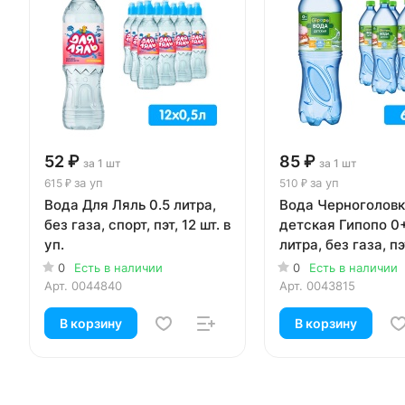
52 ₽
85 ₽
за 1 шт
за 1 шт
за уп
за уп
615 ₽
510 ₽
Вода Для Ляль 0.5 литра,
Вода Черноголов
без газа, спорт, пэт, 12 шт. в
детская Гипопо 0+
уп.
литра, без газа, пэт
уп.
0
Есть в наличии
0
Есть в наличии
Арт.
0044840
Арт.
0043815
В корзину
В корзину