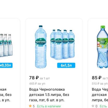
78 ₽
85 ₽
за 1 шт
за 
за уп
за уп
465 ₽
510 ₽
ская
Вода Черноголовка
Вода Че
ра, без
детская 1.5 литра, без
детская 
. в уп.
газа, пэт, 6 шт. в уп.
литра, бе
уп.
5
Есть в наличии
0
Есть