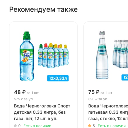
Рекомендуем также
48 ₽
75 ₽
за 1 шт
за 1 шт
за уп
за уп
575 ₽
890 ₽
Вода Черноголовка Спорт
Вода Черноголов
детская 0.33 литра, без
питьевая 0.33 лит
газа, пэт, 12 шт. в уп.
газа, стекло, 12 шт
0
Есть в наличии
5
Есть в наличии