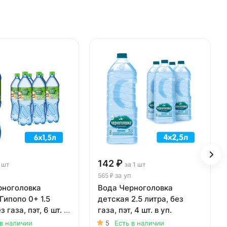
142 ₽
1 шт
за 1 шт
за уп
565 ₽
рноголовка
Вода Черноголовка
Гипопо 0+ 1.5
детская 2.5 литра, без
з газа, пэт, 6 шт. в
газа, пэт, 4 шт. в уп.
 в наличии
5
Есть в наличии