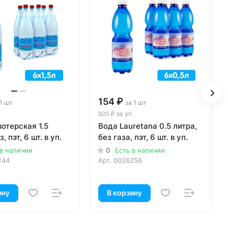
154 ₽
 1 шт
за 1 шт
п
за уп
920 ₽
отерская 1.5
Вода Lauretana 0.5 литра,
з, пэт, 6 шт. в уп.
без газа, пэт, 6 шт. в уп.
 в наличии
0
Есть в наличии
244
Арт.
0026256
ину
В корзину