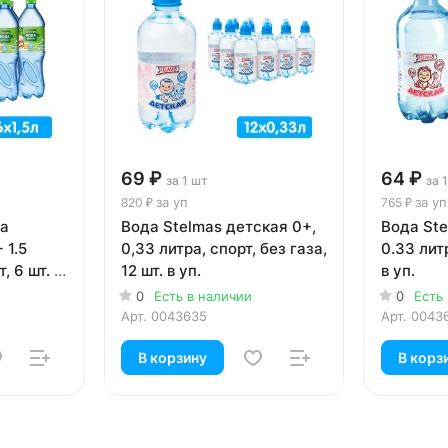
69 ₽
64 ₽
за 1 шт
за 
за уп
за уп
820 ₽
765 ₽
ка
Вода Stelmas детская 0+,
Вода Ste
 1.5
0,33 литра, спорт, без газа,
0.33 литр
, 6 шт. в
12 шт. в уп.
в уп.
0
Есть в наличии
0
Есть
Арт.
0043635
Арт.
0043
В корзину
В корз