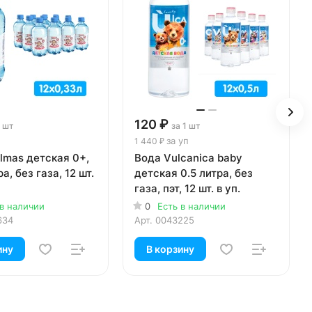
120 ₽
1 шт
за 1 шт
за уп
1 440 ₽
lmas детская 0+,
Вода Vulcanica baby
а, без газа, 12 шт.
детская 0.5 литра, без
газа, пэт, 12 шт. в уп.
 в наличии
0
Есть в наличии
634
Арт.
0043225
ину
В корзину