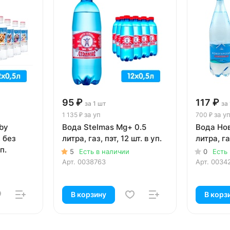
95 ₽
117 ₽
за 1 шт
за
за уп
за у
1 135 ₽
700 ₽
by
Вода Stelmas Mg+ 0.5
Вода Нов
, без
литра, газ, пэт, 12 шт. в уп.
литра, га
п.
5
Есть в наличии
0
Есть
Арт.
0038763
Арт.
0034
В корзину
В корз