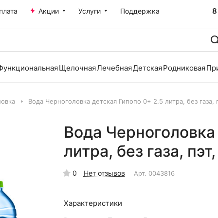
8
плата
Акции
Услуги
Поддержка
Функциональная
Щелочная
Лечебная
Детская
Родниковая
Пр
ловка
Вода Черноголовка детская Гипопо 0+ 2.5 литра, без газа, пэ
Вода Черноголовка 
литра, без газа, пэт,
0
Нет отзывов
Арт.
0043816
Характеристики