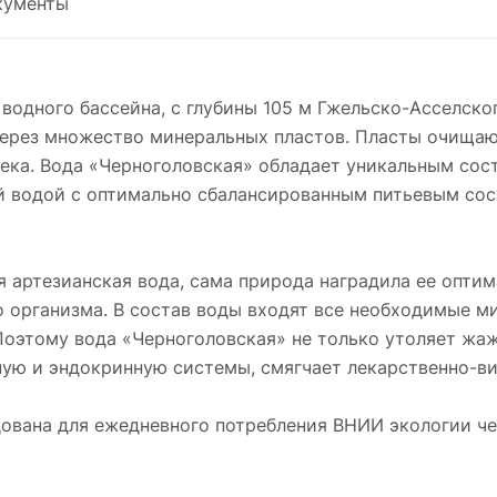
кументы
водного бассейна, с глубины 105 м Гжельско-Асселско
 через множество минеральных пластов. Пласты очища
ека. Вода «Черноголовская» обладает уникальным сост
й водой с оптимально сбалансированным питьевым со
ая артезианская вода, сама природа наградила ее опт
организма. В состав воды входят все необходимые ми
 Поэтому вода «Черноголовская» не только утоляет жаж
ую и эндокринную системы, смягчает лекарственно-в
ована для ежедневного потребления ВНИИ экологии ч