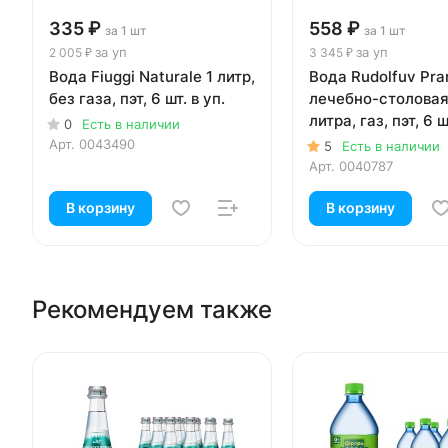
335 ₽
558 ₽
за 1 шт
за 1 шт
за уп
за уп
2 005 ₽
3 345 ₽
Вода Fiuggi Naturale 1 литр,
Вода Rudolfuv Pr
без газа, пэт, 6 шт. в уп.
лечебно-столовая 
литра, газ, пэт, 6 ш
0
Есть в наличии
Арт.
0043490
5
Есть в наличии
Арт.
0040787
В корзину
В корзину
Рекомендуем также