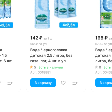
142 ₽
168 ₽
за 1 шт
за
за уп
за уп
565 ₽
670 ₽
ка
Вода Черноголовка
Вода Че
 1.5
детская 2.5 литра, без
детская 
, 6 шт. в
газа, пэт, 4 шт. в уп.
литра, бе
уп.
5
Есть в наличии
0
Есть
Арт.
0018881
Арт.
0043
В корзину
В корз