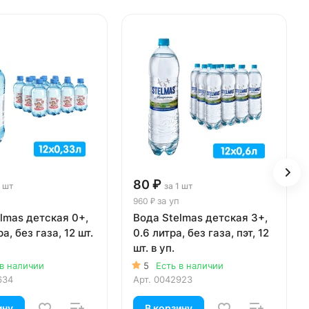
80 ₽
1 шт
за 1 шт
за уп
960 ₽
lmas детская 0+,
Вода Stelmas детская 3+,
а, без газа, 12 шт.
0.6 литра, без газа, пэт, 12
шт. в уп.
 в наличии
5
Есть в наличии
634
Арт.
0042923
ину
В корзину