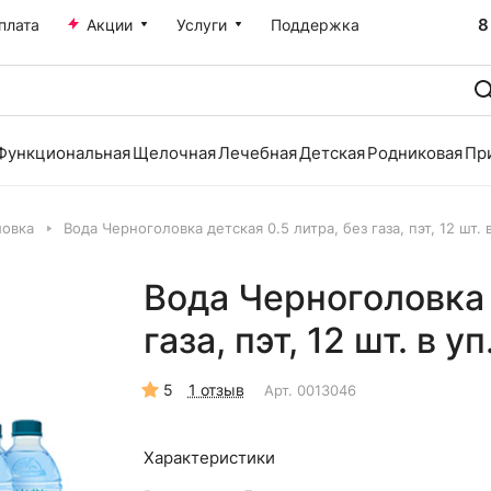
8
плата
Акции
Услуги
Поддержка
Функциональная
Щелочная
Лечебная
Детская
Родниковая
Пр
ловка
Вода Черноголовка детская 0.5 литра, без газа, пэт, 12 шт. в
Вода Черноголовка 
газа, пэт, 12 шт. в уп
5
1 отзыв
Арт.
0013046
Характеристики