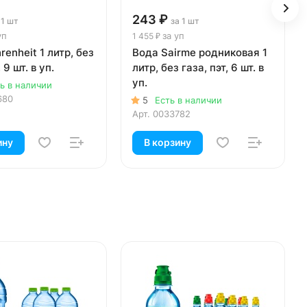
243 ₽
 1 шт
за 1 шт
уп
за уп
1 455 ₽
renheit 1 литр, без
Вода Sairme родниковая 1
 9 шт. в уп.
литр, без газа, пэт, 6 шт. в
уп.
ь в наличии
680
5
Есть в наличии
Арт.
0033782
ину
В корзину