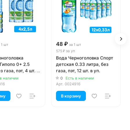
48 ₽
 1 шт
за 1 шт
за уп
575 ₽
рноголовка
Вода Черноголовка Спорт
Гипопо 0+ 2.5
детская 0.33 литра, без
з газа, пэт, 4 шт. в
газа, пэт, 12 шт. в уп.
 в наличии
0
Есть в наличии
816
Арт.
0024916
ину
В корзину