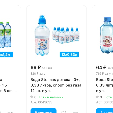
69 ₽
64 ₽
за 1 шт
за 
за уп
за уп
820 ₽
765 ₽
ка
Вода Stelmas детская 0+,
Вода Ste
 1.5
0,33 литра, спорт, без газа,
0.33 литр
, 6 шт. в
12 шт. в уп.
в уп.
0
Есть в наличии
0
Есть
Арт.
0043635
Арт.
0043
В корзину
В корз