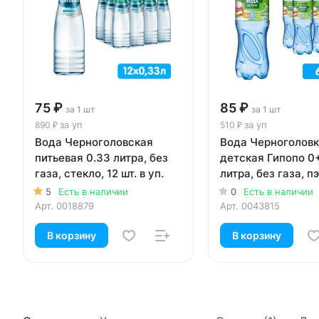
75 ₽
85 ₽
за 1 шт
за 1 шт
за уп
за уп
890 ₽
510 ₽
Вода Черноголовская
Вода Черноголов
питьевая 0.33 литра, без
детская Гипопо 0+
газа, стекло, 12 шт. в уп.
литра, без газа, пэт
уп.
5
Есть в наличии
0
Есть в наличии
Арт.
0018879
Арт.
0043815
В корзину
В корзину