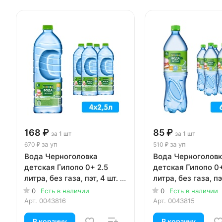
168 ₽
85 ₽
за 1 шт
за 1 шт
за уп
за уп
670 ₽
510 ₽
Вода Черноголовка
Вода Черноголов
детская Гипопо 0+ 2.5
детская Гипопо 0+
литра, без газа, пэт, 4 шт. в
литра, без газа, пэт
уп.
уп.
0
Есть в наличии
0
Есть в наличии
Арт.
0043816
Арт.
0043815
В корзину
В корзину