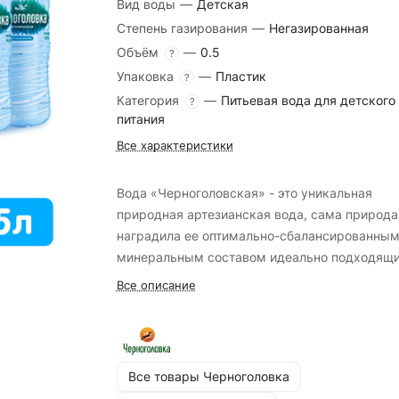
Вид воды
—
Детская
Степень газирования
—
Негазированная
Объём
—
0.5
?
Упаковка
—
Пластик
?
Категория
—
Питьевая вода для детского
?
питания
Все характеристики
Вода «Черноголовская» - это уникальная
природная артезианская вода, сама природа
наградила ее оптимально-сбалансированны
минеральным составом идеально подходящ
для человеческого организма.
Все описание
Все товары Черноголовка