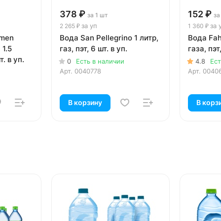
378 ₽
152 ₽
за 1 шт
за
за уп
за 
2 265 ₽
1 360 ₽
amen
Вода San Pellegrino 1 литр,
Вода Fah
1.5
газ, пэт, 6 шт. в уп.
газа, пэт,
т. в уп.
0
Есть в наличии
4.8
Ест
Арт.
0040778
Арт.
0040
В корзину
В корз