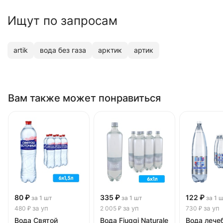
Ищут по запросам
artik
вода без газа
арктик
артик
Вам также может понравиться
80 ₽
335 ₽
122 ₽
за 1 шт
за 1 шт
за 1 
за уп
за уп
за уп
480 ₽
2 005 ₽
730 ₽
Вода Святой
Вода Fiuggi Naturale
Вода лече