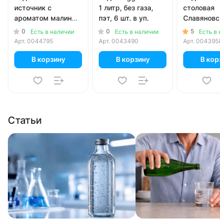
источник с
1 литр, без газа,
столовая
ароматом малины
пэт, 6 шт. в уп.
Славяновс
и грейпфрута 1.5
литра, газ,
0
0
5
Есть в наличии
Есть в наличии
Есть в
литра, газ, пэт, 6
шт. в уп.
Арт.
0044795
Арт.
0043490
Арт.
004395
шт. в уп.
В корзину
В корзину
В кор
Статьи