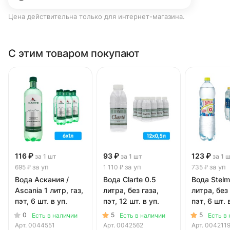
Цена действительна только для интернет-магазина.
С этим товаром покупают
116 ₽
93 ₽
123 ₽
за 1 шт
за 1 шт
за 1 
за уп
за уп
за уп
695 ₽
1 110 ₽
735 ₽
Вода Аскания /
Вода Clarte 0.5
Вода Stelm
Ascania 1 литр, газ,
литра, без газа,
литра, без 
пэт, 6 шт. в уп.
пэт, 12 шт. в уп.
пэт, 6 шт. 
0
5
5
Есть в наличии
Есть в наличии
Есть в
Арт.
0044551
Арт.
0042562
Арт.
004211