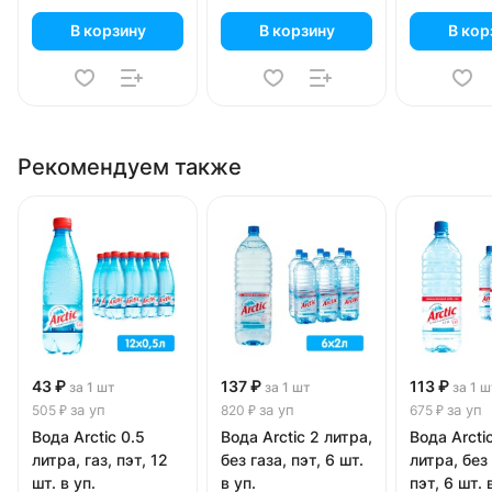
В корзину
В корзину
В кор
Рекомендуем также
43 ₽
137 ₽
113 ₽
за 1 шт
за 1 шт
за 1 ш
за уп
за уп
за уп
505 ₽
820 ₽
675 ₽
Вода Arctic 0.5
Вода Arctic 2 литра,
Вода Arctic
литра, газ, пэт, 12
без газа, пэт, 6 шт.
литра, без 
шт. в уп.
в уп.
пэт, 6 шт. 