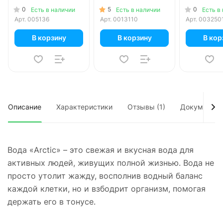
0
5
0
Есть в наличии
Есть в наличии
Есть в
Арт.
005136
Арт.
0013110
Арт.
003250
В корзину
В корзину
В кор
Описание
Характеристики
Отзывы (1)
Документы
Вода «Arctic» – это свежая и вкусная вода для
активных людей, живущих полной жизнью. Вода не
просто утолит жажду, восполнив водный баланс
каждой клетки, но и взбодрит организм, помогая
держать его в тонусе.