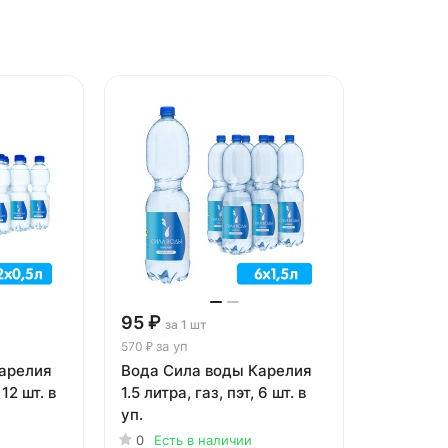
95 ₽
за 1 шт
за уп
570 ₽
арелия
Вода Сила воды Карелия
 12 шт. в
1.5 литра, газ, пэт, 6 шт. в
уп.
0
Есть в наличии