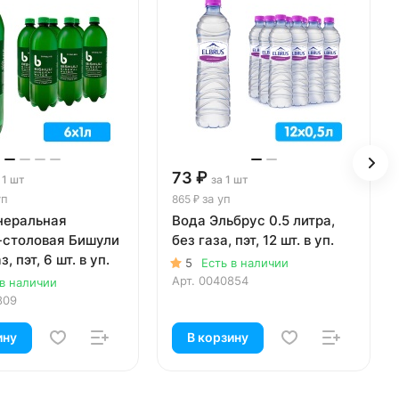
73 ₽
 1 шт
за 1 шт
уп
за уп
865 ₽
неральная
Вода Эльбрус 0.5 литра,
-столовая Бишули
без газа, пэт, 12 шт. в уп.
з, пэт, 6 шт. в уп.
5
Есть в наличии
Арт.
0040854
 в наличии
809
ину
В корзину