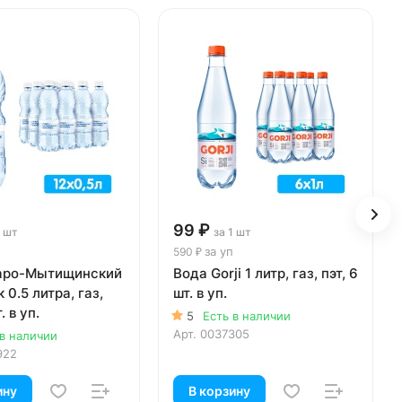
99 ₽
1 шт
за 1 шт
за уп
590 ₽
аро-Мытищинский
Вода Gorji 1 литр, газ, пэт, 6
 0.5 литра, газ,
шт. в уп.
. в уп.
5
Есть в наличии
Арт.
0037305
 в наличии
922
ину
В корзину