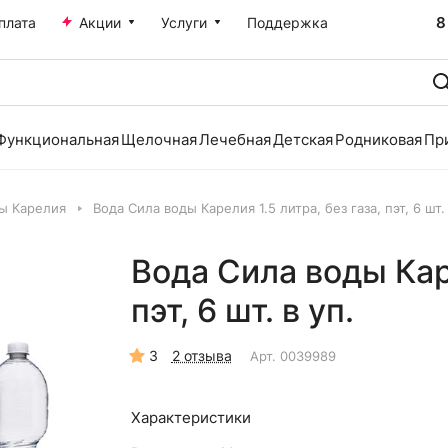
8
плата
Акции
Услуги
Поддержка
Функциональная
Щелочная
Лечебная
Детская
Родниковая
Пр
ы Карелия
Вода Сила воды Карелия 1.5 литра, без газа, пэт, 6 шт. 
Вода Сила воды Каре
пэт, 6 шт. в уп.
3
2 отзыва
Арт.
0039989
Характеристики