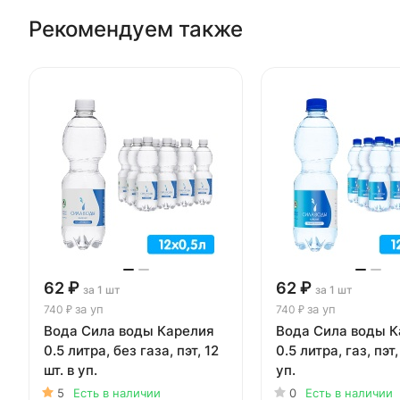
Рекомендуем также
62 ₽
62 ₽
за 1 шт
за 1 шт
за уп
за уп
740 ₽
740 ₽
Вода Сила воды Карелия
Вода Сила воды К
0.5 литра, без газа, пэт, 12
0.5 литра, газ, пэт,
шт. в уп.
уп.
5
Есть в наличии
0
Есть в наличии