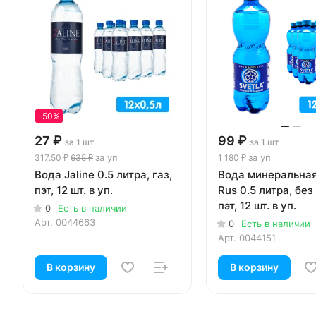
-50%
27 ₽
99 ₽
за 1 шт
за 1 шт
за уп
за уп
317.50 ₽
635 ₽
1 180 ₽
Вода Jaline 0.5 литра, газ,
Вода минеральная
пэт, 12 шт. в уп.
Rus 0.5 литра, без
пэт, 12 шт. в уп.
0
Есть в наличии
Арт.
0044663
0
Есть в наличии
Арт.
0044151
В корзину
В корзину