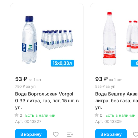
53 ₽
93 ₽
за 1 шт
за 1 шт
за уп
за уп
790 ₽
555 ₽
Вода Воргольская Vorgol
Вода Бештау Аква-
0.33 литра, газ, пэт, 15 шт. в
литра, без газа, пэт
уп.
уп.
0
Есть в наличии
0
Есть в наличии
Арт.
0043827
Арт.
0043309
В корзину
В корзину