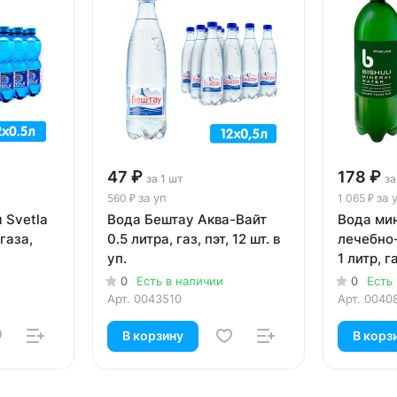
47 ₽
178 ₽
за 1 шт
за
за уп
за 
560 ₽
1 065 ₽
 Svetla
Вода Бештау Аква-Вайт
Вода ми
 газа,
0.5 литра, газ, пэт, 12 шт. в
лечебно
уп.
1 литр, га
0
Есть в наличии
0
Есть
Арт.
0043510
Арт.
0040
В корзину
В корз