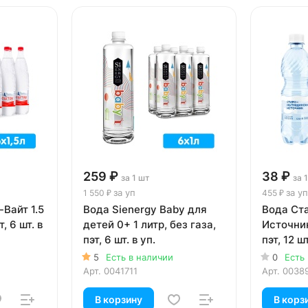
259 ₽
38 ₽
за 1 шт
за 
за уп
за уп
1 550 ₽
455 ₽
Вайт 1.5
Вода Sienergy Baby для
Вода Ст
, 6 шт. в
детей 0+ 1 литр, без газа,
Источник
пэт, 6 шт. в уп.
пэт, 12 шт
5
Есть в наличии
0
Есть
Арт.
0041711
Арт.
0038
В корзину
В корз