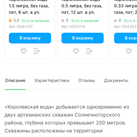
1.5 литра, без газа,
0.5 литра, без газа,
0.33 литра
пэт, 6 шт. в уп.
пэт, 12 шт. в уп.
газа, пэт, 
уп.
3.5
0
0
Есть в наличии
Есть в наличии
Есть в
Арт.
0043157
Арт.
0043116
Арт.
004303
В корзину
В корзину
В кор
Описание
Характеристики
Отзывы
Документы
«Королевская вода» добывается одновременно из
двух артезианских скважин Солнечногорского
района, глубина которых превышает 200 метров.
Скважины расположены на территории