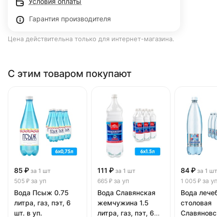
Условия оплаты
Гарантия производителя
Цена действительна только для интернет-магазина.
С этим товаром покупают
85 ₽
111 ₽
84 ₽
за 1 шт
за 1 шт
за 1 ш
за уп
за уп
за у
505 ₽
665 ₽
1 005 ₽
Вода Псыж 0.75
Вода Славянская
Вода лече
литра, газ, пэт, 6
жемчужина 1.5
столовая
шт. в уп.
литра, газ, пэт, 6
Славяновс