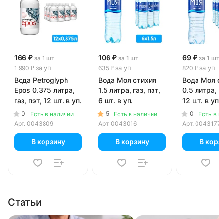
166 ₽
106 ₽
69 ₽
за 1 шт
за 1 шт
за 1 ш
за уп
за уп
за уп
1 990 ₽
635 ₽
820 ₽
Вода Petroglyph
Вода Моя стихия
Вода Моя 
Epos 0.375 литра,
1.5 литра, газ, пэт,
0.5 литра, 
газ, пэт, 12 шт. в уп.
6 шт. в уп.
12 шт. в уп
0
5
0
Есть в наличии
Есть в наличии
Есть в
Арт.
0043809
Арт.
0043016
Арт.
004317
В корзину
В корзину
В кор
Статьи