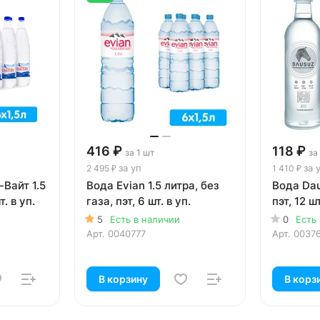
416 ₽
118 ₽
за 1 шт
за
за уп
за 
2 495 ₽
1 410 ₽
Вайт 1.5
Вода Evian 1.5 литра, без
Вода Dau
т. в уп.
газа, пэт, 6 шт. в уп.
пэт, 12 шт
5
Есть в наличии
0
Есть
Арт.
0040777
Арт.
0037
В корзину
В корз