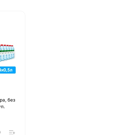
ра, без
уп.