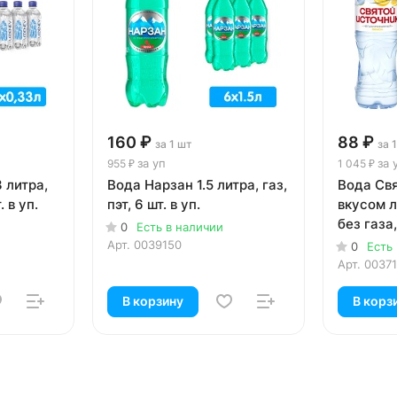
160 ₽
88 ₽
за 1 шт
за 
за уп
за 
955 ₽
1 045 ₽
 литра,
Вода Нарзан 1.5 литра, газ,
Вода Св
. в уп.
пэт, 6 шт. в уп.
вкусом л
без газа,
0
Есть в наличии
Арт.
0039150
0
Есть
Арт.
0037
В корзину
В корз