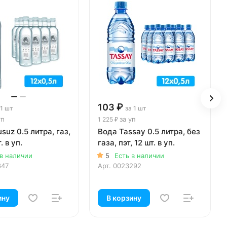
103 ₽
 1 шт
за 1 шт
уп
за уп
1 225 ₽
suz 0.5 литра, газ,
Вода Tassay 0.5 литра, без
. в уп.
газа, пэт, 12 шт. в уп.
 в наличии
5
Есть в наличии
647
Арт.
0023292
ину
В корзину