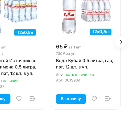
65 ₽
1 шт
за 1 шт
уп
за уп
780 ₽
ятой Источник со
Вода Кубай 0.5 литра, газ,
имона 0.5 литра,
пэт, 12 шт. в уп.
 пэт, 12 шт. в уп.
0
Есть в наличии
Арт.
0019934
 в наличии
138
ину
В корзину