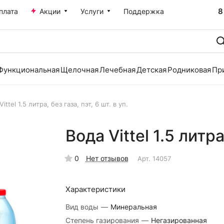
8
плата
Акции
Услуги
Поддержка
Функциональная
Щелочная
Лечебная
Детская
Родниковая
Пр
ittel 1.5 литра, без газа, пэт, 6 шт. в уп.
Вода Vittel 1.5 литра,
0
Нет отзывов
Арт.
14057
Характеристики
Вид воды
—
Минеральная
Степень газирования
—
Негазированная