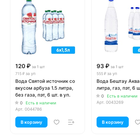
120 ₽
93 ₽
за 1 шт
за 1 шт
за уп
за уп
715 ₽
555 ₽
Вода Святой источник со
Вода Бештау Аква-
вкусом арбуза 1.5 литра,
литра, газ, пэт, 6 ш
без газа, пэт, 6 шт. в уп.
0
Есть в наличии
Арт.
0043269
0
Есть в наличии
Арт.
0044786
В корзину
В корзину