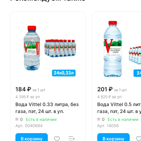
184 ₽
201 ₽
за 1 шт
за 1 шт
за уп
за уп
4 395 ₽
4 820 ₽
Вода Vittel 0.33 литра, без
Вода Vittel 0.5 лит
газа, пэт, 24 шт. в уп.
газа, пэт, 24 шт. в 
0
Есть в наличии
0
Есть в наличии
Арт.
0040694
Арт.
14056
В корзину
В корзину