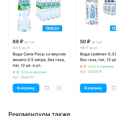
69 ₽
50 ₽
за 1 шт
за 1 шт
за уп
за уп
825 ₽
590 ₽
Вода Сила Росы со вкусом
Вода Ledenev 0.33
мохито 0.5 литра, без газа,
без газа, пэт, 12 шт
пэт, 12 шт. в уп.
5
Есть в наличии
Арт.
0040518
0
Есть в наличии
Арт.
0044757
В корзину
В корзину
Рекомендуем также