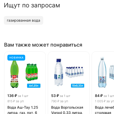
Ищут по запросам
газированная вода
Вам также может понравиться
НОВИНКА
136 ₽
53 ₽
84 ₽
за 1 шт
за 1 шт
за 1 ш
за уп
за уп
за у
815 ₽
790 ₽
1 005 ₽
Вода Аш-Тау 1.25
Вода Воргольская
Вода лече
литра, газ, пэт, 6
Vorgol 0.33 литра,
столовая