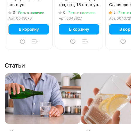
шт. в уп.
газ, пэт, 15 шт. в уп.
Славяновс
литр, газ, 
0
0
5
Есть в наличии
Есть в наличии
Есть в
шт. в уп.
Арт.
0045076
Арт.
0043827
Арт.
004372
В корзину
В корзину
В кор
Статьи