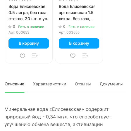
Вода Елисеевская
Вода Елисеевская
0.5 литра, без газа,
артезианская 1.5
стекло, 20 шт. в уп.
литра, без газа,
пэт, 6 шт. в уп.
0
0
Есть в наличии
Есть в наличии
Арт.
003653
Арт.
003655
В корзину
В корзину
Описание
Характеристики
Отзывы
Документы
Минеральная вода «Елисеевская» содержит
природный йод - 0,34 мг/л, что способствует
улучшению обмена веществ, активизации