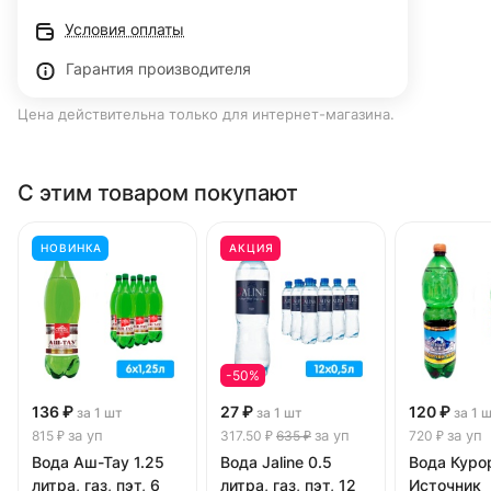
Условия оплаты
Гарантия производителя
Цена действительна только для интернет-магазина.
С этим товаром покупают
НОВИНКА
АКЦИЯ
-50%
136 ₽
27 ₽
120 ₽
за 1 шт
за 1 шт
за 1 
за уп
за уп
за уп
815 ₽
317.50 ₽
635 ₽
720 ₽
Вода Аш-Тау 1.25
Вода Jaline 0.5
Вода Куро
литра, газ, пэт, 6
литра, газ, пэт, 12
Источник