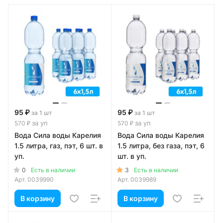
95 ₽
95 ₽
за 1 шт
за 1 шт
за уп
за уп
570 ₽
570 ₽
Вода Сила воды Карелия
Вода Сила воды Карелия
1.5 литра, газ, пэт, 6 шт. в
1.5 литра, без газа, пэт, 6
уп.
шт. в уп.
0
3
Есть в наличии
Есть в наличии
Арт.
0039990
Арт.
0039989
В корзину
В корзину