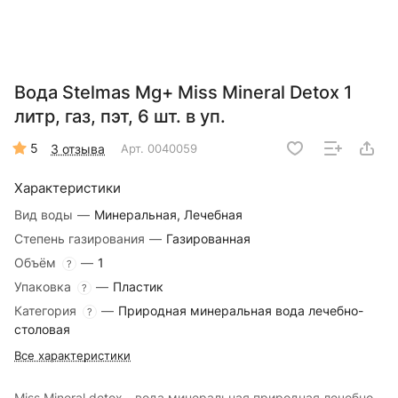
Вода Stelmas Mg+ Miss Mineral Detox 1
литр, газ, пэт, 6 шт. в уп.
5
3 отзыва
Арт.
0040059
Характеристики
Вид воды
—
Минеральная, Лечебная
Степень газирования
—
Газированная
Объём
—
1
?
Упаковка
—
Пластик
?
Категория
—
Природная минеральная вода лечебно-
?
столовая
Все характеристики
Miss Mineral detox - вода минеральная природная лечебно-