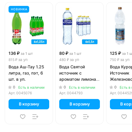
НОВИНКА
136 ₽
80 ₽
125 ₽
за 1 шт
за 1 шт
за 1 
за уп
за уп
за уп
815 ₽
480 ₽
750 ₽
Вода Аш-Тау 1.25
Вода Святой
Вода Куро
литра, газ, пэт, 6
источник с
Источник
шт. в уп.
ароматом лимона и
Железнов
лайма 1.5 литра,
1.5 литра, 
0
0
0
Есть в наличии
Есть в наличии
Есть в
газ, пэт, 6 шт. в уп.
6 шт. в уп.
Арт.
0045076
Арт.
0044793
Арт.
004452
В корзину
В корзину
В кор