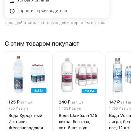
Гарантия производителя
Цена действительна только для интернет-магазина.
С этим товаром покупают
125 ₽
240 ₽
147 ₽
за 1 шт
за 1 шт
за 1 
за уп
за уп
за уп
750 ₽
1 435 ₽
1 755 ₽
Вода Курортный
Вода Шамбала 1.15
Вода Vulca
Источник
литра, без газа,
литра, без 
Железноводская
пэт, 6 шт. в уп.
пэт, 12 шт.