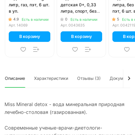
литр, газ, пэт, 6 шт.
детская 0+, 0,33
литра, без 
в уп.
литра, спорт, без
пэт, 6 шт. 
газа, 12 шт. в уп.
4.9
0
5
Есть в наличии
Есть в наличии
Есть в
Арт.
14069
Арт.
0043635
Арт.
004211
В корзину
В корзину
В кор
Описание
Характеристики
Отзывы (3)
Документы
Miss Mineral detox - вода минеральная природная
лечебно-столовая (газированная).
Современные ученые-врачи-диетологи-