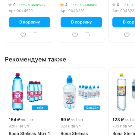
1.5 литра, газ, пэт,
0
4
0
Есть в наличии
Есть в наличии
Есть в
6 шт. в уп.
Арт.
0044529
Арт.
0043220
Арт.
004322
В корзину
В корзину
В кор
Рекомендуем также
154 ₽
69 ₽
123 ₽
за 1 шт
за 1 шт
за 1 
за уп
за уп
за уп
920 ₽
820 ₽
735 ₽
Вода Stelmas Mg+ 1
Вода Stelmas
Вода Stelm