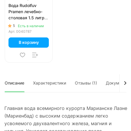
Вода Rudolfuv
Pramen лечебно-
столовая 1.5 литра,
газ, пэт, 6 шт. в уп.
5
Есть в наличии
Арт.
0040787
В корзину
Описание
Характеристики
Отзывы (1)
Документы
Главная вода всемирного курорта Марианске Лазне
(Мариенбад) с высоким содержанием легко
усвояемого двухвалентного железа, магния и
кальция. Ускоряет восстановление после