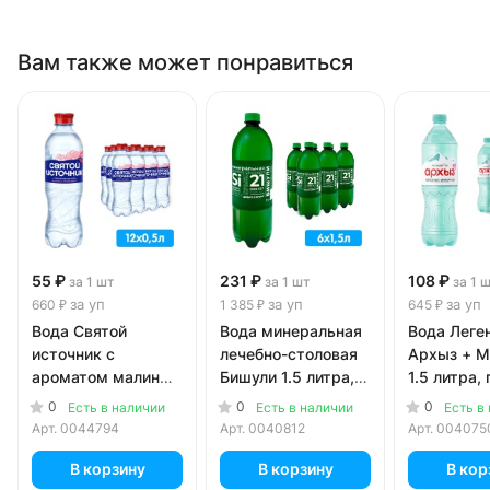
Вам также может понравиться
55 ₽
231 ₽
108 ₽
за 1 шт
за 1 шт
за 1 
за уп
за уп
за уп
660 ₽
1 385 ₽
645 ₽
Вода Святой
Вода минеральная
Вода Леге
источник с
лечебно-столовая
Архыз + 
ароматом малины
Бишули 1.5 литра,
1.5 литра, 
и грейпфрута 0.5
газ, пэт, 6 шт. в уп.
6 шт. в уп.
0
0
0
Есть в наличии
Есть в наличии
Есть в
литра, газ, пэт, 12
Арт.
0044794
Арт.
0040812
Арт.
004075
шт. в уп.
В корзину
В корзину
В кор