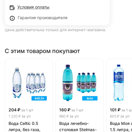
Условия оплаты
Гарантия производителя
Цена действительна только для интернет-магазина.
С этим товаром покупают
204 ₽
160 ₽
101 ₽
за 1 шт
за 1 шт
за 1 ш
за уп
за уп
за уп
1 220 ₽
960 ₽
605 ₽
Вода Celtic 0.5
Вода лечебно-
Вода Моя 
литра, без газа,
столовая Stelmas-
1.5 литра, 