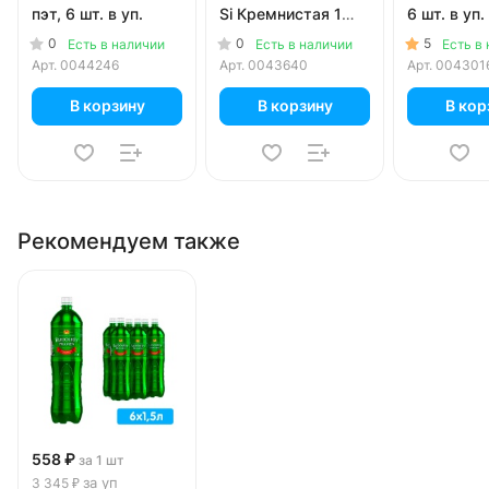
пэт, 6 шт. в уп.
Si Кремнистая 1
6 шт. в уп.
литр, газ, пэт, 6 шт.
0
0
5
Есть в наличии
Есть в наличии
Есть в
в уп.
Арт.
0044246
Арт.
0043640
Арт.
004301
В корзину
В корзину
В кор
Рекомендуем также
558 ₽
за 1 шт
за уп
3 345 ₽