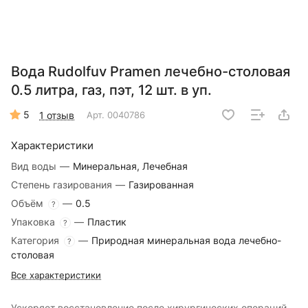
Вода Rudolfuv Pramen лечебно-столовая
0.5 литра, газ, пэт, 12 шт. в уп.
5
1 отзыв
Арт.
0040786
Характеристики
Вид воды
—
Минеральная, Лечебная
Степень газирования
—
Газированная
Объём
—
0.5
?
Упаковка
—
Пластик
?
Категория
—
Природная минеральная вода лечебно-
?
столовая
Все характеристики
Ускоряет восстановление после хирургических операций,