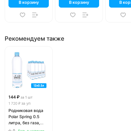
В корзину
В корзину
В кор
Рекомендуем также
144 ₽
за 1 шт
за уп
1 720 ₽
Родниковая вода
Polar Spring 0.5
литра, без газа,
пэт, 12 шт. в уп.
0
Есть в наличии