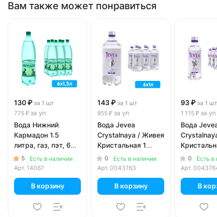
Вам также может понравиться
130 ₽
143 ₽
93 ₽
за 1 шт
за 1 шт
за 1 ш
за уп
за уп
за уп
775 ₽
855 ₽
1 115 ₽
Вода Нижний
Вода Jevea
Вода Jeve
Кармадон 1.5
Crystalnaya / Живея
Crystalnay
литра, газ, пэт, 6
Кристальная 1
Кристальн
шт. в уп.
литр, газ, пэт, 6 шт.
литра, газ,
5
0
0
Есть в наличии
Есть в наличии
Есть в
в уп.
шт. в уп.
Арт.
14067
Арт.
0043763
Арт.
004376
В корзину
В корзину
В кор