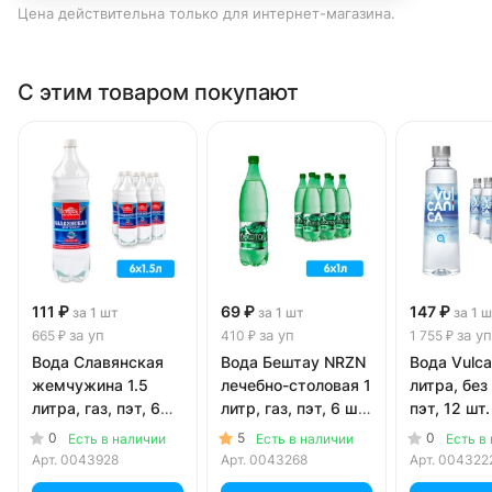
Цена действительна только для интернет-магазина.
С этим товаром покупают
111 ₽
69 ₽
147 ₽
за 1 шт
за 1 шт
за 1 
за уп
за уп
за уп
665 ₽
410 ₽
1 755 ₽
Вода Славянская
Вода Бештау NRZN
Вода Vulca
жемчужина 1.5
лечебно-столовая 1
литра, без 
литра, газ, пэт, 6
литр, газ, пэт, 6 шт.
пэт, 12 шт.
шт. в уп.
в уп.
0
5
0
Есть в наличии
Есть в наличии
Есть в
Арт.
0043928
Арт.
0043268
Арт.
004322