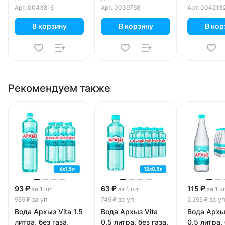
Арт.
0043816
Арт.
0039768
Арт.
004213
В корзину
В корзину
В кор
Рекомендуем также
93 ₽
63 ₽
115 ₽
за 1 шт
за 1 шт
за 1 ш
за уп
за уп
за у
555 ₽
745 ₽
2 295 ₽
Вода Архыз Vita 1.5
Вода Архыз Vita
Вода Архы
литра, без газа,
0.5 литра, без газа,
0.5 литра, 