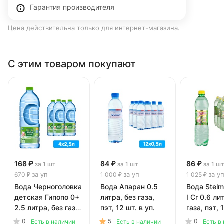
Гарантия производителя
Цена действительна только для интернет-магазина.
С этим товаром покупают
168 ₽
84 ₽
86 ₽
за 1 шт
за 1 шт
за 1 ш
за уп
за уп
за у
670 ₽
1 000 ₽
1 025 ₽
Вода Черноголовка
Вода Апаран 0.5
Вода Stelm
детская Гипопо 0+
литра, без газа,
I Cr 0.6 ли
2.5 литра, без газа,
пэт, 12 шт. в уп.
газа, пэт, 
пэт, 4 шт. в уп.
уп.
0
5
0
Есть в наличии
Есть в наличии
Есть в