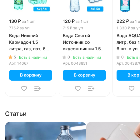
130 ₽
120 ₽
222 ₽
за 1 шт
за 1 шт
за 1 
за уп
за уп
за у
775 ₽
715 ₽
1 330 ₽
Вода Нижний
Вода Святой
Вода AQUA
Кармадон 1.5
Источник со
литр, без г
литра, газ, пэт, 6
вкусом вишни 1.5
6 шт. в уп.
шт. в уп.
литра, без газа,
5
0
0
Есть в наличии
Есть в наличии
Есть в
пэт, 6 шт. в уп.
Арт.
14067
Арт.
0043851
Арт.
004387
В корзину
В корзину
В кор
Статьи