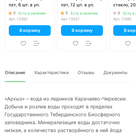
пэт, 6 шт. в уп.
пэт, 12 шт. в уп.
стекло, 20 
5
5
0
Есть в наличии
Есть в наличии
Есть в
Арт.
13560
Арт.
13557
Арт.
17685
В корзину
В корзину
В кор
Описание
Характеристики
Отзывы
Документы
«Архыз» – вода из ледников Карачаево-Черкесии.
Добыча и розлив воды проходят в пределах
Государственного Тебердинского Биосферного
заповедника. Минерализация воды достаточно
низкая, а количество растворённого в ней йода