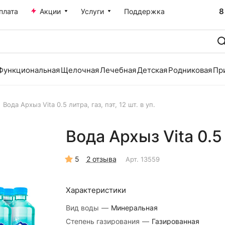
8
плата
Акции
Услуги
Поддержка
Функциональная
Щелочная
Лечебная
Детская
Родниковая
Пр
Вода Архыз Vita 0.5 литра, газ, пэт, 12 шт. в уп.
Вода Архыз Vita 0.5 л
5
2 отзыва
Арт.
13559
Характеристики
Вид воды
—
Минеральная
Степень газирования
—
Газированная