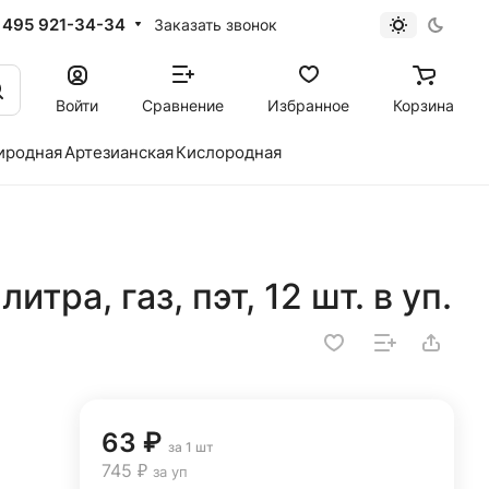
 495 921-34-34
Заказать звонок
Войти
Сравнение
Избранное
Корзина
иродная
Артезианская
Кислородная
итра, газ, пэт, 12 шт. в уп.
63 ₽
за 1 шт
745 ₽
за уп