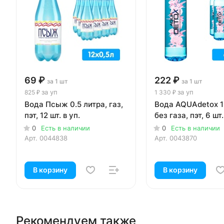
69 ₽
222 ₽
за 1 шт
за 1 шт
за уп
за уп
825 ₽
1 330 ₽
Вода Псыж 0.5 литра, газ,
Вода AQUAdetox 1
пэт, 12 шт. в уп.
без газа, пэт, 6 шт.
0
Есть в наличии
0
Есть в наличии
Арт.
0044838
Арт.
0043870
В корзину
В корзину
Рекомендуем также