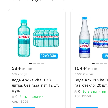
58 ₽
104 ₽
за 1 шт
за 1 шт
за уп
за уп
685 ₽
2 065 ₽
Вода Архыз Vita 0.33
Вода Архыз Vita 0
литра, без газа, пэт, 12 шт.
газ, стекло, 20 шт.
в уп.
0
Есть в наличии
Арт.
13558
0
Есть в наличии
Арт.
13556