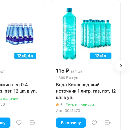
115 ₽
 шт
за 1 шт
за уп
1 380 ₽
шкин лес 0.4
Вода Кисловодский
, пэт, 12 шт. в уп.
источник 1 литр, газ, пэт, 12
шт. в уп.
 в наличии
156
5
Есть в наличии
Арт.
0041470
ину
В корзину