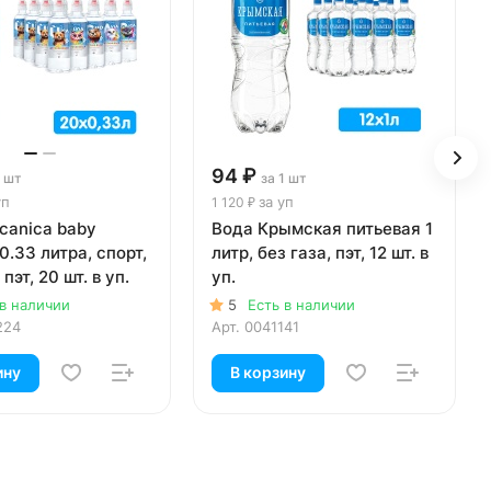
94 ₽
1 шт
за 1 шт
уп
за уп
1 120 ₽
canica baby
Вода Крымская питьевая 1
0.33 литра, спорт,
литр, без газа, пэт, 12 шт. в
 пэт, 20 шт. в уп.
уп.
 в наличии
5
Есть в наличии
224
Арт.
0041141
ину
В корзину