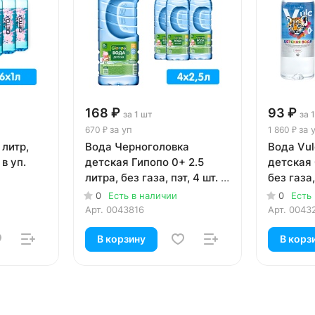
168 ₽
93 ₽
за 1 шт
за 
за уп
за 
670 ₽
1 860 ₽
 литр,
Вода Черноголовка
Вода Vul
 в уп.
детская Гипопо 0+ 2.5
детская 
литра, без газа, пэт, 4 шт. в
без газа,
уп.
0
Есть в наличии
0
Есть
Арт.
0043816
Арт.
0043
В корзину
В корз