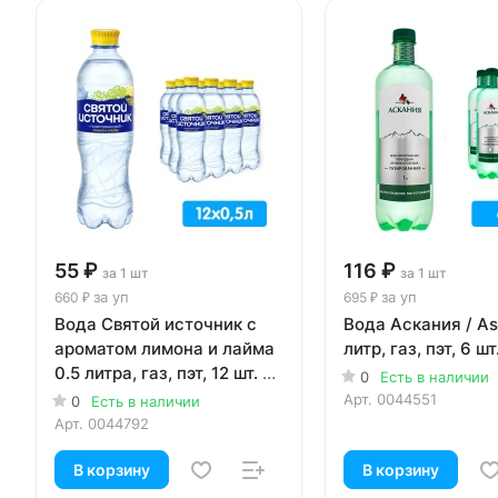
55 ₽
116 ₽
за 1 шт
за 1 шт
за уп
за уп
660 ₽
695 ₽
Вода Святой источник с
Вода Аскания / As
ароматом лимона и лайма
литр, газ, пэт, 6 шт
0.5 литра, газ, пэт, 12 шт. в
0
Есть в наличии
уп.
Арт.
0044551
0
Есть в наличии
Арт.
0044792
В корзину
В корзину