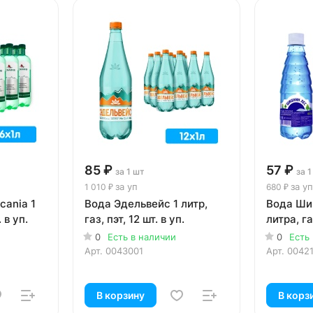
85 ₽
57 ₽
за 1 шт
за 1
за уп
за уп
1 010 ₽
680 ₽
cania 1
Вода Эдельвейс 1 литр,
Вода Ши
. в уп.
газ, пэт, 12 шт. в уп.
литра, газ
0
Есть в наличии
0
Есть
Арт.
0043001
Арт.
0042
В корзину
В корз