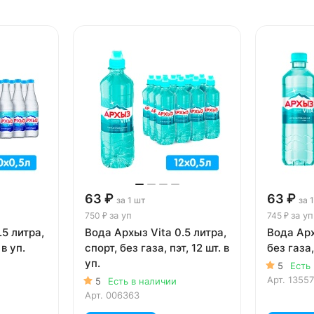
63 ₽
63 ₽
за 1 шт
за 
за уп
за уп
750 ₽
745 ₽
.5 литра,
Вода Архыз Vita 0.5 литра,
Вода Арх
 в уп.
спорт, без газа, пэт, 12 шт. в
без газа,
уп.
5
Есть
Арт.
13557
5
Есть в наличии
Арт.
006363