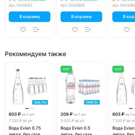
Арт.
0044551
Арт.
0043809
Арт.
004266
В корзину
В корзину
В кор
Рекомендуем также
ХИТ
ХИТ
603 ₽
209 ₽
603 ₽
за 1 шт
за 1 шт
за 1 
за уп
за уп
за у
7 230 ₽
5 000 ₽
7 230 ₽
Вода Evian 0.75
Вода Evian 0.5
Вода Evian
литра, без газа,
литра, без газа,
литра, без 