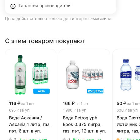
Гарантия производителя
Цена действительна только для интернет-магазина.
С этим товаром покупают
116 ₽
166 ₽
50 ₽
за 1 шт
за 1 шт
за 1 ш
за уп
за уп
за уп
695 ₽
1 990 ₽
600 ₽
Вода Аскания /
Вода Petroglyph
Вода Свят
Ascania 1 литр, газ,
Epos 0.375 литра,
Источник 
пэт, 6 шт. в уп.
газ, пэт, 12 шт. в уп.
литра, газ,
шт. в уп.
0
0
5
Есть в наличии
Есть в наличии
Есть в