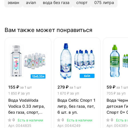
эвиан
avian
вода без газа
спорт
075 литра
Вам также может понравиться
155 ₽
279 ₽
59 ₽
за 1 шт
за 1 шт
за 1 ш
за уп
за уп
за уп
1 850 ₽
1 670 ₽
705 ₽
Вода VodaVoda
Вода Celtic Спорт 1
Вода Черн
Vodica 0.33 литра,
литр, без газа, пэт,
детская Г
без газа, спорт,
6 шт. в уп.
Спорт 0+ 
пэт, 12 шт. в уп.
литра, без 
0
0
0
Есть в наличии
Есть в наличии
Есть в
пэт, 12 шт.
Арт.
0044835
Арт.
0044249
Арт.
004381