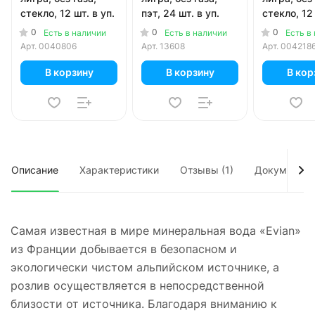
стекло, 12 шт. в уп.
пэт, 24 шт. в уп.
стекло, 12 
0
0
0
Есть в наличии
Есть в наличии
Есть в
Арт.
0040806
Арт.
13608
Арт.
004218
В корзину
В корзину
В кор
Описание
Характеристики
Отзывы (1)
Документы
Самая известная в мире минеральная вода «Evian»
из Франции добывается в безопасном и
экологически чистом альпийском источнике, а
розлив осуществляется в непосредственной
близости от источника. Благодаря вниманию к