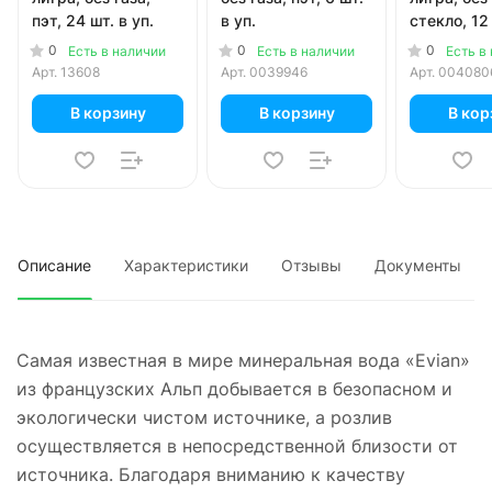
пэт, 24 шт. в уп.
в уп.
стекло, 12 
0
0
0
Есть в наличии
Есть в наличии
Есть в
Арт.
13608
Арт.
0039946
Арт.
004080
В корзину
В корзину
В кор
Описание
Характеристики
Отзывы
Документы
Самая известная в мире минеральная вода «Evian»
из французских Альп добывается в безопасном и
экологически чистом источнике, а розлив
осуществляется в непосредственной близости от
источника. Благодаря вниманию к качеству