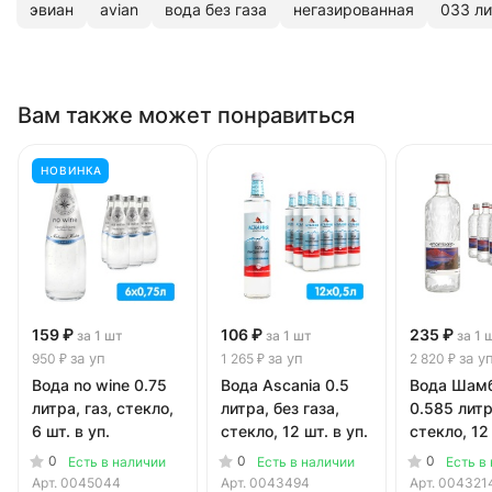
эвиан
avian
вода без газа
негазированная
033 ли
Вам также может понравиться
НОВИНКА
159 ₽
106 ₽
235 ₽
за 1 шт
за 1 шт
за 1 
за уп
за уп
за у
950 ₽
1 265 ₽
2 820 ₽
Вода no wine 0.75
Вода Ascania 0.5
Вода Шам
литра, газ, стекло,
литра, без газа,
0.585 литр
6 шт. в уп.
стекло, 12 шт. в уп.
стекло, 12 
0
0
0
Есть в наличии
Есть в наличии
Есть в
Арт.
0045044
Арт.
0043494
Арт.
004321