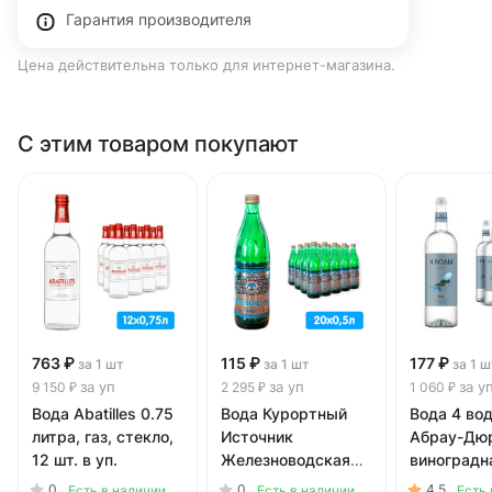
Гарантия производителя
Цена действительна только для интернет-магазина.
С этим товаром покупают
763 ₽
115 ₽
177 ₽
за 1 шт
за 1 шт
за 1 ш
за уп
за уп
за у
9 150 ₽
2 295 ₽
1 060 ₽
Вода Abatilles 0.75
Вода Курортный
Вода 4 во
литра, газ, стекло,
Источник
Абрау-Дю
12 шт. в уп.
Железноводская
виноградн
0.5 литра, газ,
литра, газ,
0
0
4.5
Есть в наличии
Есть в наличии
Есть 