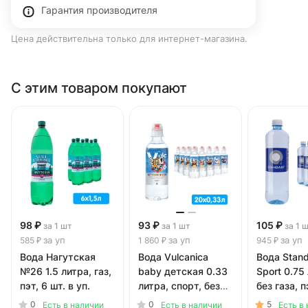
Гарантия производителя
Цена действительна только для интернет-магазина.
С этим товаром покупают
98 ₽
93 ₽
105 ₽
за 1 шт
за 1 шт
за 1 
за уп
за уп
за уп
585 ₽
1 860 ₽
945 ₽
Вода Нагутская
Вода Vulcanica
Вода Stand
№26 1.5 литра, газ,
baby детская 0.33
Sport 0.75
пэт, 6 шт. в уп.
литра, спорт, без
без газа, п
газа, пэт, 20 шт. в
в уп.
0
0
5
Есть в наличии
Есть в наличии
Есть в