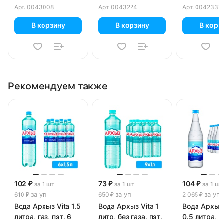
уп.
Арт.
0043008
Арт.
0043224
Арт.
004233
В корзину
В корзину
В кор
Рекомендуем также
102 ₽
73 ₽
104 ₽
за 1 шт
за 1 шт
за 1 
за уп
за уп
за у
610 ₽
650 ₽
2 065 ₽
Вода Архыз Vita 1.5
Вода Архыз Vita 1
Вода Архы
литра, газ, пэт, 6
литр, без газа, пэт,
0.5 литра, 