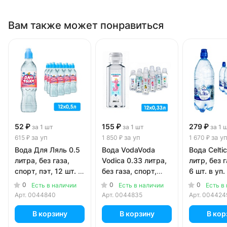
Вам также может понравиться
52 ₽
155 ₽
279 ₽
за 1 шт
за 1 шт
за 1 
за уп
за уп
за у
615 ₽
1 850 ₽
1 670 ₽
Вода Для Ляль 0.5
Вода VodaVoda
Вода Celti
литра, без газа,
Vodica 0.33 литра,
литр, без г
спорт, пэт, 12 шт. в
без газа, спорт,
6 шт. в уп.
уп.
пэт, 12 шт. в уп.
0
0
0
Есть в наличии
Есть в наличии
Есть в
Арт.
0044840
Арт.
0044835
Арт.
004424
В корзину
В корзину
В кор