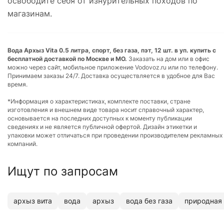
освободите себя от изнурительных походов по
магазинам.
Вода Архыз Vita 0.5 литра, спорт, без газа, пэт, 12 шт. в уп. купить с
бесплатной доставкой по Москве и МО.
Заказать на дом или в офис
можно через сайт, мобильное приложение Vodovoz.ru или по телефону.
Принимаем заказы 24/7. Доставка осуществляется в удобное для Вас
время.
*Информация о характеристиках, комплекте поставки, стране
изготовления и внешнем виде товара носит справочный характер,
основывается на последних доступных к моменту публикации
сведениях и не является публичной офертой. Дизайн этикетки и
упаковки может отличаться при проведении производителем рекламных
компаний.
Ищут по запросам
архыз вита
вода
архыз
вода без газа
природная