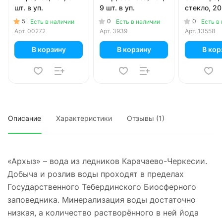
шт. в уп.
9 шт. в уп.
стекло, 20 
5
0
0
Есть в наличии
Есть в наличии
Есть в
Арт.
00272
Арт.
3939
Арт.
13558
В корзину
В корзину
В кор
Описание
Характеристики
Отзывы (1)
«Архыз» – вода из ледников Карачаево-Черкесии.
Добыча и розлив воды проходят в пределах
Государственного Тебердинского Биосферного
заповедника. Минерализация воды достаточно
низкая, а количество растворённого в ней йода