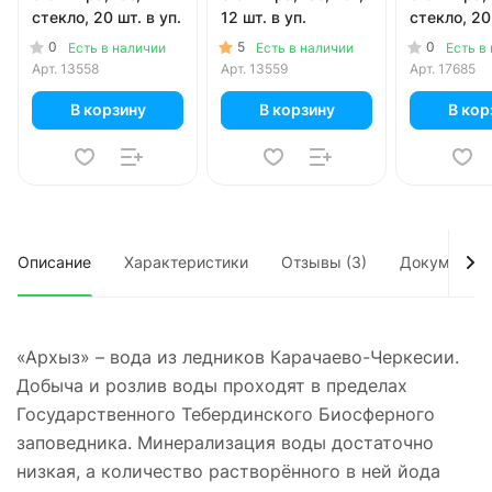
стекло, 20 шт. в уп.
12 шт. в уп.
стекло, 20 
0
5
0
Есть в наличии
Есть в наличии
Есть в
Арт.
13558
Арт.
13559
Арт.
17685
В корзину
В корзину
В кор
Описание
Характеристики
Отзывы (3)
Документы
«Архыз» – вода из ледников Карачаево-Черкесии.
Добыча и розлив воды проходят в пределах
Государственного Тебердинского Биосферного
заповедника. Минерализация воды достаточно
низкая, а количество растворённого в ней йода