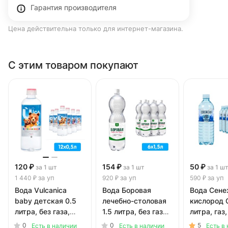
Гарантия производителя
Цена действительна только для интернет-магазина.
С этим товаром покупают
120 ₽
154 ₽
50 ₽
за 1 шт
за 1 шт
за 1 ш
за уп
за уп
за уп
1 440 ₽
920 ₽
590 ₽
Вода Vulcanica
Вода Боровая
Вода Сене
baby детская 0.5
лечебно-столовая
кислород О
литра, без газа,
1.5 литра, без газа,
литра, газ,
пэт, 12 шт. в уп.
пэт, 6 шт. в уп.
шт. в уп.
0
0
5
Есть в наличии
Есть в наличии
Есть в