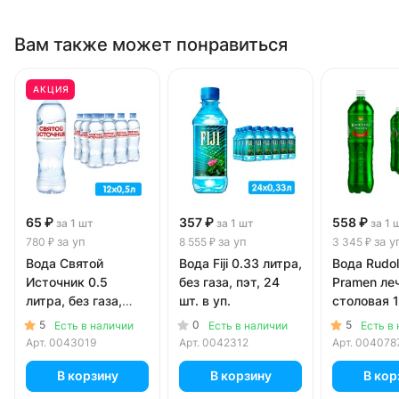
Вам также может понравиться
АКЦИЯ
65 ₽
357 ₽
558 ₽
за 1 шт
за 1 шт
за 1 
за уп
за уп
за у
780 ₽
8 555 ₽
3 345 ₽
Вода Святой
Вода Fiji 0.33 литра,
Вода Rudol
Источник 0.5
без газа, пэт, 24
Pramen ле
литра, без газа,
шт. в уп.
столовая 1
пэт, 12 шт. в уп.
газ, пэт, 6 
5
0
5
Есть в наличии
Есть в наличии
Есть в
Арт.
0043019
Арт.
0042312
Арт.
004078
В корзину
В корзину
В кор