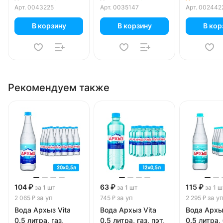
Арт.
0043225
Арт.
0035147
Арт.
002442
В корзину
В корзину
В кор
Рекомендуем также
104 ₽
63 ₽
115 ₽
за 1 шт
за 1 шт
за 1 ш
за уп
за уп
за у
2 065 ₽
745 ₽
2 295 ₽
Вода Архыз Vita
Вода Архыз Vita
Вода Архы
0.5 литра, газ,
0.5 литра, газ, пэт,
0.5 литра, 