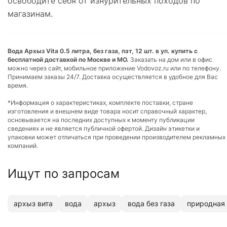
освободите себя от изнурительных походов по
магазинам.
Вода Архыз Vita 0.5 литра, без газа, пэт, 12 шт. в уп. купить с
бесплатной доставкой по Москве и МО.
Заказать на дом или в офис
можно через сайт, мобильное приложение Vodovoz.ru или по телефону.
Принимаем заказы 24/7. Доставка осуществляется в удобное для Вас
время.
*Информация о характеристиках, комплекте поставки, стране
изготовления и внешнем виде товара носит справочный характер,
основывается на последних доступных к моменту публикации
сведениях и не является публичной офертой. Дизайн этикетки и
упаковки может отличаться при проведении производителем рекламных
компаний.
Ищут по запросам
архыз вита
вода
архыз
вода без газа
природная