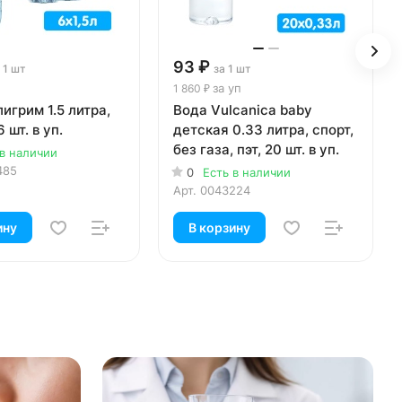
93 ₽
 1 шт
за 1 шт
за уп
1 860 ₽
игрим 1.5 литра,
Вода Vulcanica baby
6 шт. в уп.
детская 0.33 литра, спорт,
без газа, пэт, 20 шт. в уп.
 в наличии
485
0
Есть в наличии
Арт.
0043224
ину
В корзину