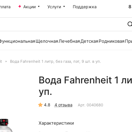
8
плата
Акции
Услуги
Поддержка
Функциональная
Щелочная
Лечебная
Детская
Родниковая
Пр
it
Вода Fahrenheit 1 литр, без газа, пэт, 9 шт. в уп.
Вода Fahrenheit 1 лит
уп.
4.8
4 отзыва
Арт.
0040680
Характеристики