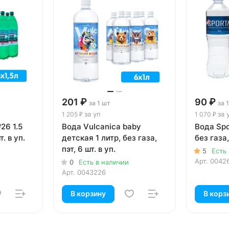
201 ₽
90 ₽
за 1 шт
за 
за уп
за 
1 205 ₽
1 070 ₽
26 1.5
Вода Vulcanica baby
Вода Spo
т. в уп.
детская 1 литр, без газа,
без газа,
пэт, 6 шт. в уп.
5
Есть
Арт.
0042
0
Есть в наличии
Арт.
0043226
В корзину
В корз