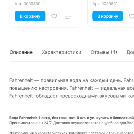
шт. в уп.
Арт.
0039830
Арт.
0039831
В корзину
В корзину
Описание
Характеристики
Отзывы (4)
До
Fahrenheit — правильная вода на каждый день. Fah
повышению настроения. Fahrenheit — идеальная вод
Fahrenheit обладает превосходными вкусовыми ка
Вода Fahrenheit 1 литр, без газа, пэт, 9 шт. в уп. купить с бесплатн
Принимаем заказы 24/7. Доставка осуществляется в удобное для Вас
*Информация о характеристиках, комплекте поставки, стране изгото