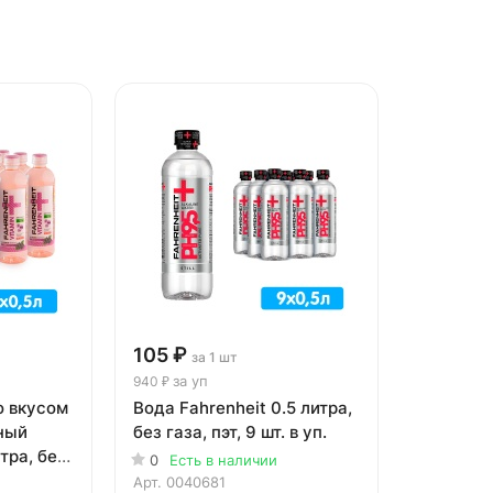
105 ₽
за 1 шт
за уп
940 ₽
о вкусом
Вода Fahrenheit 0.5 литра,
ный
без газа, пэт, 9 шт. в уп.
тра, без
0
Есть в наличии
п.
Арт.
0040681