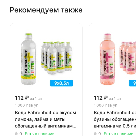
Рекомендуем также
112 ₽
112 ₽
за 1 шт
за 1 шт
за уп
за уп
1 000 ₽
1 000 ₽
Вода Fahrenheit со вкусом
Вода Fahrenheit с
лимона, лайма и мяты
бузины обогащен
обогащенный витаминами
витаминами 0.5 ли
0.5 литра, без газа, пэт, 9
газа, пэт, 9 шт. в у
0
Есть в наличии
0
Есть в наличии