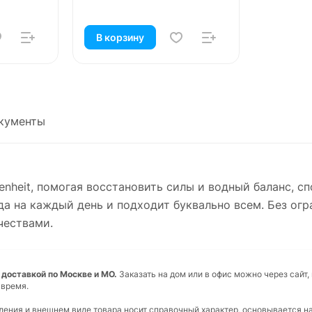
В корзину
кументы
renheit, помогая восстановить силы и водный баланс, с
а на каждый день и подходит буквально всем. Без огр
чествами.
ой доставкой по Москве и МО.
Заказать на дом или в офис можно через сайт,
 время.
вления и внешнем виде товара носит справочный характер, основывается н