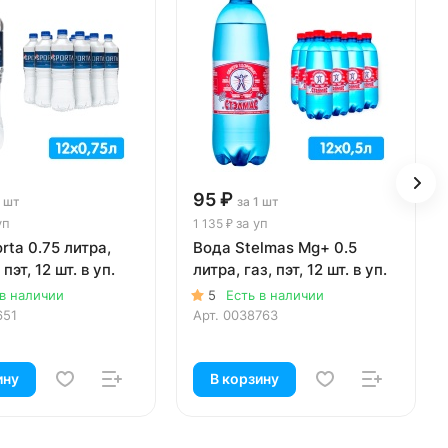
95 ₽
1 шт
за 1 шт
уп
за уп
1 135 ₽
rta 0.75 литра,
Вода Stelmas Mg+ 0.5
 пэт, 12 шт. в уп.
литра, газ, пэт, 12 шт. в уп.
 в наличии
5
Есть в наличии
651
Арт.
0038763
ину
В корзину