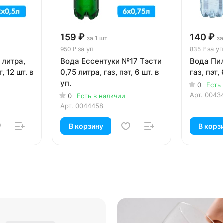
159 ₽
140 ₽
за 1 шт
за
за уп
за уп
950 ₽
835 ₽
 литра,
Вода Ессентуки №17 Тэсти
Вода Пил
, 12 шт. в
0,75 литра, газ, пэт, 6 шт. в
газ, пэт, 
уп.
0
Есть
Арт.
0043
0
Есть в наличии
Арт.
0044458
В корзину
В корз