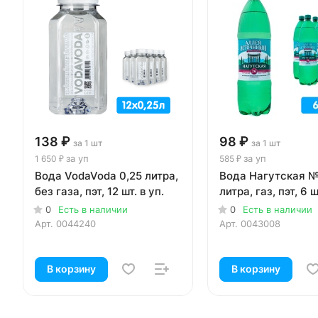
138 ₽
98 ₽
за 1 шт
за 1 шт
за уп
за уп
1 650 ₽
585 ₽
Вода VodaVoda 0,25 литра,
Вода Нагутская №
без газа, пэт, 12 шт. в уп.
литра, газ, пэт, 6 ш
0
Есть в наличии
0
Есть в наличии
Арт.
0044240
Арт.
0043008
В корзину
В корзину