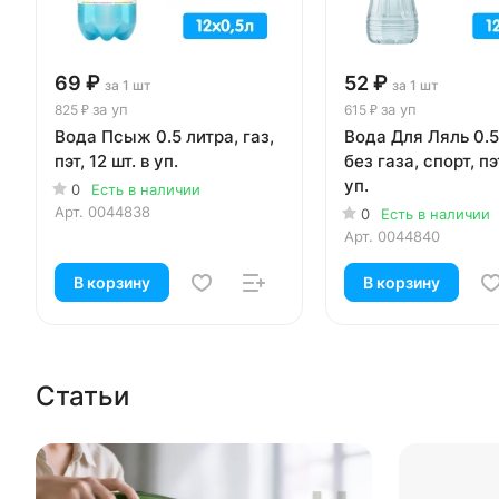
69 ₽
52 ₽
за 1 шт
за 1 шт
за уп
за уп
825 ₽
615 ₽
Вода Псыж 0.5 литра, газ,
Вода Для Ляль 0.5
пэт, 12 шт. в уп.
без газа, спорт, пэт
уп.
0
Есть в наличии
Арт.
0044838
0
Есть в наличии
Арт.
0044840
В корзину
В корзину
Статьи