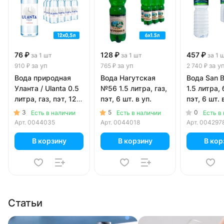
76 ₽
128 ₽
457 ₽
за 1 шт
за 1 шт
за 1 
за уп
за уп
за у
910 ₽
765 ₽
2 740 ₽
Вода природная
Вода Нагутская
Вода San B
Уланта / Ulanta 0.5
№56 1.5 литра, газ,
1.5 литра, 
литра, газ, пэт, 12
пэт, 6 шт. в уп.
пэт, 6 шт. 
шт. в уп.
3
5
0
Есть в наличии
Есть в наличии
Есть в
Арт.
0044035
Арт.
0044018
Арт.
004297
В корзину
В корзину
В кор
Статьи