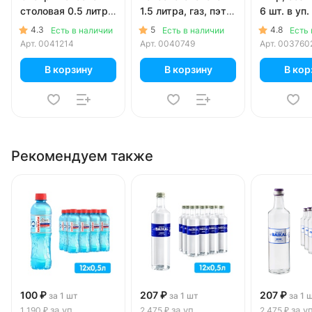
столовая 0.5 литра,
1.5 литра, газ, пэт,
6 шт. в уп.
без газа, пэт, 12 шт.
6 шт. в уп.
4.3
5
4.8
Есть в наличии
Есть в наличии
Есть 
в уп.
Арт.
0041214
Арт.
0040749
Арт.
003760
В корзину
В корзину
В кор
Рекомендуем также
100 ₽
207 ₽
207 ₽
за 1 шт
за 1 шт
за 1 
за уп
за уп
за у
1 190 ₽
2 475 ₽
2 475 ₽