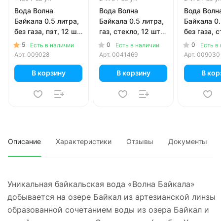
Вода Волна
Вода Волна
Вода Волн
Байкала 0.5 литра,
Байкала 0.5 литра,
Байкала 0.
без газа, пэт, 12 шт.
газ, стекло, 12 шт.
без газа, с
в уп.
в уп.
шт. в уп.
5
0
0
Есть в наличии
Есть в наличии
Есть в
Арт.
009028
Арт.
0041469
Арт.
009030
В корзину
В корзину
В кор
Описание
Характеристики
Отзывы
Документы
Уникальная байкальская вода «Волна Байкала»
добывается на озере Байкал из артезианской линзы
образованной сочетанием воды из озера Байкал и