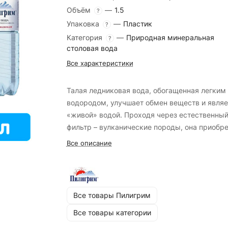
Объём
—
1.5
?
Упаковка
—
Пластик
?
Категория
—
Природная минеральная
?
столовая вода
Все характеристики
Талая ледниковая вода, обогащенная легким
водородом, улучшает обмен веществ и являе
«живой» водой. Проходя через естественны
фильтр – вулканические породы, она приобр
кристальную чистоту и насыщается полезны
Все описание
микроэлементами, сохраняя при этом
уникальную мягкость.
Все товары Пилигрим
Все товары категории