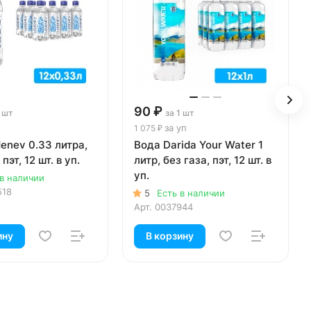
90 ₽
1 шт
за 1 шт
за уп
1 075 ₽
enev 0.33 литра,
Вода Darida Your Water 1
 пэт, 12 шт. в уп.
литр, без газа, пэт, 12 шт. в
уп.
 в наличии
518
5
Есть в наличии
Арт.
0037944
ину
В корзину