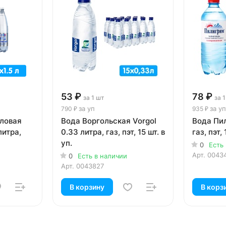
53 ₽
78 ₽
за 1 шт
за 
за уп
за уп
790 ₽
935 ₽
ловая
Вода Воргольская Vorgol
Вода Пил
литра,
0.33 литра, газ, пэт, 15 шт. в
газ, пэт, 
уп.
0
Есть
Арт.
0043
0
Есть в наличии
Арт.
0043827
В корзину
В корз