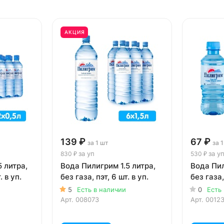
АКЦИЯ
139 ₽
67 ₽
за 1 шт
за 
за уп
за у
830 ₽
530 ₽
 литра,
Вода Пилигрим 1.5 литра,
Вода Пил
. в уп.
без газа, пэт, 6 шт. в уп.
без газа,
5
Есть в наличии
0
Есть
Арт.
008073
Арт.
0012