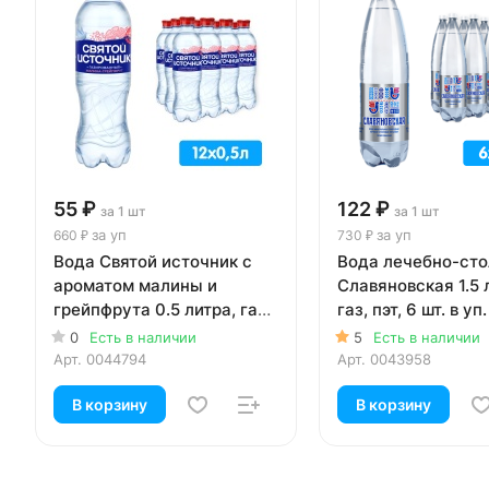
55 ₽
122 ₽
за 1 шт
за 1 шт
за уп
за уп
660 ₽
730 ₽
Вода Святой источник с
Вода лечебно-сто
ароматом малины и
Славяновская 1.5 
грейпфрута 0.5 литра, газ,
газ, пэт, 6 шт. в уп.
пэт, 12 шт. в уп.
0
Есть в наличии
5
Есть в наличии
Арт.
0044794
Арт.
0043958
В корзину
В корзину