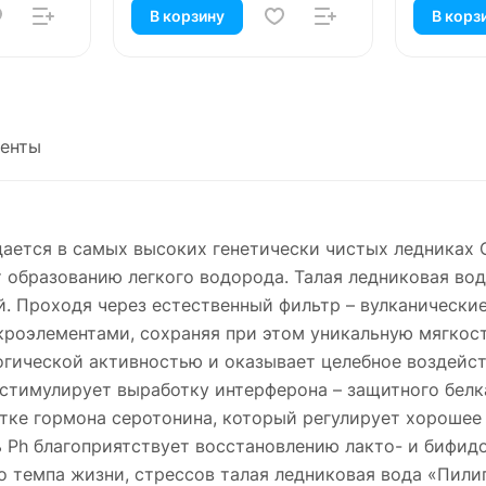
В корзину
В корз
енты
дается в самых высоких генетически чистых ледниках 
 образованию легкого водорода. Талая ледниковая вод
. Проходя через естественный фильтр – вулканически
роэлементами, сохраняя при этом уникальную мягкост
гической активностью и оказывает целебное воздейст
стимулирует выработку интерферона – защитного бел
отке гормона серотонина, который регулирует хорошее
 Ph благоприятствует восстановлению лакто- и бифид
о темпа жизни, стрессов талая ледниковая вода «Пил