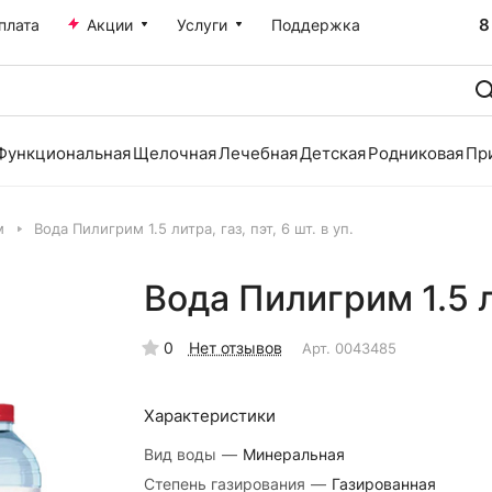
8
плата
Акции
Услуги
Поддержка
Функциональная
Щелочная
Лечебная
Детская
Родниковая
Пр
м
Вода Пилигрим 1.5 литра, газ, пэт, 6 шт. в уп.
Вода Пилигрим 1.5 ли
0
Нет отзывов
Арт.
0043485
Характеристики
Вид воды
—
Минеральная
Степень газирования
—
Газированная