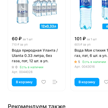
60 ₽
101 ₽
за 1 шт
за 1 шт
за уп
за уп
710 ₽
605 ₽
Вода природная Уланта /
Вода Моя стихия 1
Ulanta 0.33 литра, без
газ, пэт, 6 шт. в уп.
газа, пэт, 12 шт. в уп.
5
Есть в наличии
Арт.
0043016
0
Есть в наличии
Арт.
0044028
В корзину
В корзину
Рекомендуем также