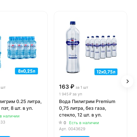
163 ₽
1 шт
за 1 шт
п
за уп
1 945 ₽
игрим 0.25 литра,
Вода Пилигрим Premium
 пэт, 8 шт. в уп.
0,75 литра, без газа,
стекло, 12 шт. в уп.
 в наличии
333
0
Есть в наличии
Арт.
0043629