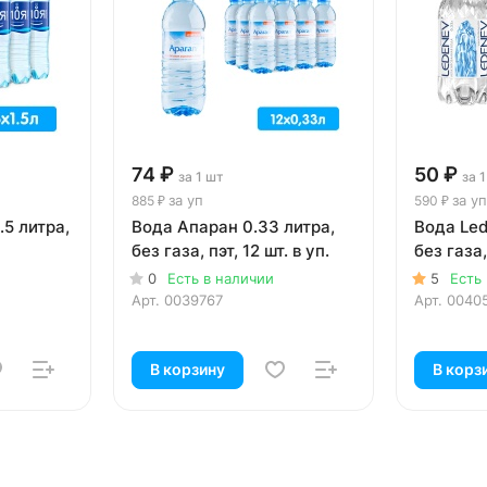
74 ₽
50 ₽
за 1 шт
за 
за уп
за уп
885 ₽
590 ₽
.5 литра,
Вода Апаран 0.33 литра,
Вода Led
без газа, пэт, 12 шт. в уп.
без газа,
0
Есть в наличии
5
Есть
Арт.
0039767
Арт.
0040
В корзину
В корз