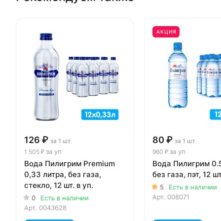
АКЦИЯ
126 ₽
80 ₽
за 1 шт
за 1 шт
за уп
за уп
1 505 ₽
960 ₽
Вода Пилигрим Premium
Вода Пилигрим 0.5
0,33 литра, без газа,
без газа, пэт, 12 шт
стекло, 12 шт. в уп.
5
Есть в наличии
Арт.
008071
0
Есть в наличии
Арт.
0043628