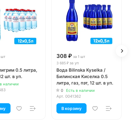
308 ₽
1 шт
за 1 шт
за уп
3 685 ₽
игрим 0.5 литра,
Вода Bilinska Kyselka /
12 шт. в уп.
Билинская Киселка 0.5
литра, газ, пэт, 12 шт. в уп.
 в наличии
483
0
Есть в наличии
Арт.
0041362
ину
В корзину