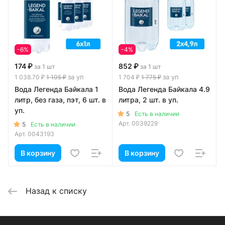
-6%
-4%
174 ₽
852 ₽
за 1 шт
за 1 шт
за уп
за уп
1 038.70 ₽
1 105 ₽
1 704 ₽
1 775 ₽
Вода Легенда Байкала 1
Вода Легенда Байкала 4.9
литр, без газа, пэт, 6 шт. в
литра, 2 шт. в уп.
уп.
5
Есть в наличии
Арт.
0039229
5
Есть в наличии
Арт.
0043193
В корзину
В корзину
Назад к списку