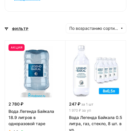
примесей и не потрево­женная
цивилизацией!
По возрастанию сортировки
ФИЛЬТР
АКЦИЯ
2 780 ₽
247 ₽
за 1 шт
за уп
1 970 ₽
Вода Легенда Байкала
18.9 литров в
Вода Легенда Байкала 0.5
одноразовой таре
литра, газ, стекло, 8 шт. в
уп.