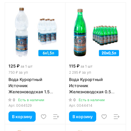
125 ₽
115 ₽
за 1 шт
за 1 шт
за уп
за уп
750 ₽
2 295 ₽
Вода Курортный
Вода Курортный
Источник
Источник
Железноводская 1.5
Железноводская 0.5
литра, газ, пэт, 6 шт. в уп.
литра, газ, стекло, 20 шт.
0
0
Есть в наличии
Есть в наличии
в уп.
Арт.
0044529
Арт.
0044414
В корзину
В корзину