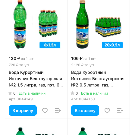
120 ₽
106 ₽
за 1 шт
за 1 шт
за уп
за уп
720 ₽
2 120 ₽
Вода Курортный
Вода Курортный
Источник Бештаугорская
Источник Бештаугорская
№2 1.5 литра, газ, пэт, 6
№2 0.5 литра, газ,
шт. в уп.
стекло, 20 шт. в уп.
0
0
Есть в наличии
Есть в наличии
Арт.
0044149
Арт.
0044150
В корзину
В корзину