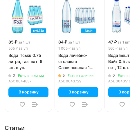
85 ₽
84 ₽
47 ₽
за 1 шт
за 1 шт
за 1 шт
за уп
за уп
за уп
505 ₽
1 005 ₽
560 ₽
Вода Псыж 0.75
Вода лечебно-
Вода Бешт
литра, газ, пэт, 6
столовая
Вайт 0.5 ли
шт. в уп.
Славяновская 1
пэт, 12 шт.
литр, газ, пэт, 12
0
5
0
Есть в наличии
Есть в наличии
Есть в
шт. в уп.
Арт.
0044837
Арт.
0043729
Арт.
004351
В корзину
В корзину
В кор
Статьи