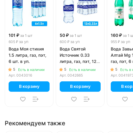
101 ₽
50 ₽
160 ₽
за 1 шт
за 1 шт
за 1 
за уп
за уп
за уп
605 ₽
600 ₽
955 ₽
Вода Моя стихия
Вода Святой
Вода Завь
1.5 литра, газ, пэт,
Источник 0.33
Алтай Mg 1
6 шт. в уп.
литра, газ, пэт, 12
газ,
шт. в уп.
5
5
5
Есть в наличии
Есть в наличии
Есть в
Арт.
0043016
Арт.
0042665
Арт.
004197
В корзину
В корзину
В кор
Рекомендуем также