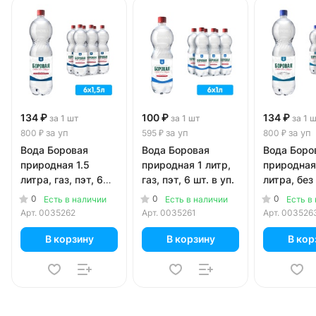
134 ₽
100 ₽
134 ₽
за 1 шт
за 1 шт
за 1 
за уп
за уп
за уп
800 ₽
595 ₽
800 ₽
Вода Боровая
Вода Боровая
Вода Боро
природная 1.5
природная 1 литр,
природная
литра, газ, пэт, 6
газ, пэт, 6 шт. в уп.
литра, без 
шт. в уп.
пэт, 6 шт. 
0
0
0
Есть в наличии
Есть в наличии
Есть в
Арт.
0035262
Арт.
0035261
Арт.
003526
В корзину
В корзину
В кор