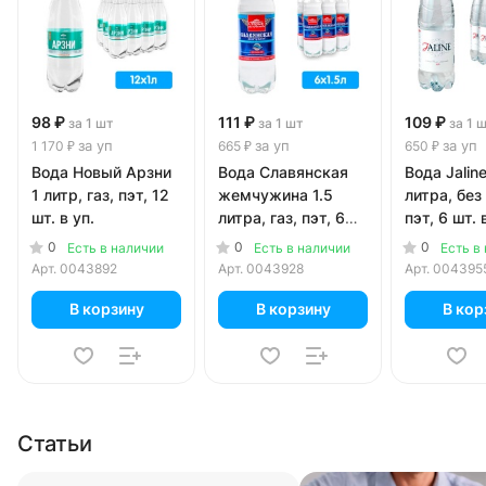
98 ₽
111 ₽
109 ₽
за 1 шт
за 1 шт
за 1 
за уп
за уп
за уп
1 170 ₽
665 ₽
650 ₽
Вода Новый Арзни
Вода Славянская
Вода Jaline
1 литр, газ, пэт, 12
жемчужина 1.5
литра, без 
шт. в уп.
литра, газ, пэт, 6
пэт, 6 шт. 
шт. в уп.
0
0
0
Есть в наличии
Есть в наличии
Есть в
Арт.
0043892
Арт.
0043928
Арт.
004395
В корзину
В корзину
В кор
Статьи