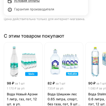
Условия оплаты
Гарантия производителя
Цена действительна только для интернет-магазина.
С этим товаром покупают
98 ₽
82 ₽
90 ₽
за 1 шт
за 1 шт
за 1 ш
за уп
за уп
за у
1 170 ₽
735 ₽
1 080 ₽
Вода Новый Арзни
Вода Шишкин лес
Вода Stel
1 литр, газ, пэт, 12
0.65 литра, спорт,
0.6 литра, 
шт. в уп.
без газа, пэт, 9 шт.
пэт, 12 шт.