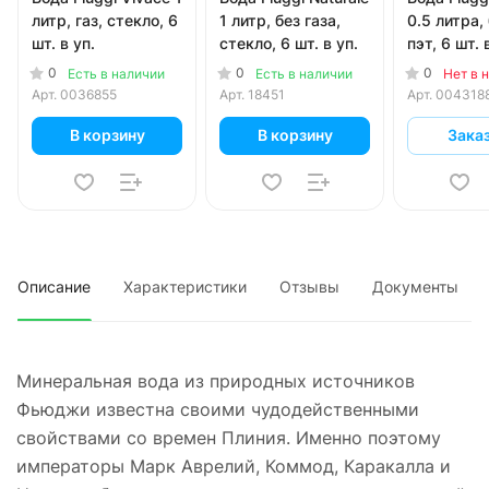
литр, газ, стекло, 6
1 литр, без газа,
0.5 литра, 
шт. в уп.
стекло, 6 шт. в уп.
пэт, 6 шт. 
0
0
0
Есть в наличии
Есть в наличии
Нет в 
Арт.
0036855
Арт.
18451
Арт.
004318
В корзину
В корзину
Зака
Описание
Характеристики
Отзывы
Документы
Минеральная вода из природных источников
Фьюджи известна своими чудодейственными
свойствами со времен Плиния. Именно поэтому
императоры Марк Аврелий, Коммод, Каракалла и