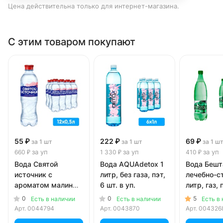
Цена действительна только для интернет-магазина.
С этим товаром покупают
55 ₽
222 ₽
69 ₽
за 1 шт
за 1 шт
за 1 ш
за уп
за уп
за уп
660 ₽
1 330 ₽
410 ₽
Вода Святой
Вода AQUAdetox 1
Вода Бешт
источник с
литр, без газа, пэт,
лечебно-с
ароматом малины
6 шт. в уп.
литр, газ, 
и грейпфрута 0.5
в уп.
0
0
5
Есть в наличии
Есть в наличии
Есть в
литра, газ, пэт, 12
Арт.
0044794
Арт.
0043870
Арт.
004326
шт. в уп.