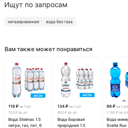
Ищут по запросам
негазированная
вода без газа
Вам также может понравиться
118 ₽
134 ₽
99 ₽
за 1 шт
за 1 шт
за 1 ш
за уп
за уп
за уп
705 ₽
800 ₽
1 180 ₽
Вода Stelmas 1.5
Вода Боровая
Вода мине
литра, газ, пэт, 6
природная 1.5
Svetla Rus