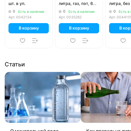
шт. в уп.
литра, газ, пэт, 6
литра, без 
шт. в уп.
пэт, 12 шт.
0
0
0
Есть в наличии
Есть в наличии
Есть в
Арт.
0042134
Арт.
0035262
Арт.
004415
В корзину
В корзину
В кор
Статьи