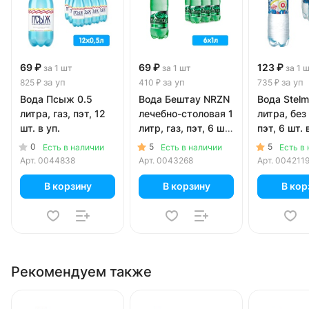
69 ₽
69 ₽
123 ₽
за 1 шт
за 1 шт
за 1 
за уп
за уп
за уп
825 ₽
410 ₽
735 ₽
Вода Псыж 0.5
Вода Бештау NRZN
Вода Stelm
литра, газ, пэт, 12
лечебно-столовая 1
литра, без 
шт. в уп.
литр, газ, пэт, 6 шт.
пэт, 6 шт. 
в уп.
0
5
5
Есть в наличии
Есть в наличии
Есть в
Арт.
0044838
Арт.
0043268
Арт.
004211
В корзину
В корзину
В кор
Рекомендуем также