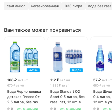
сант аниол
негазированная
033 литра
вода без газа
Вам также может понравиться
168 ₽
112 ₽
57 ₽
за 1 шт
за 1 шт
за 1 шт
за уп
за уп
за уп
670 ₽
1 335 ₽
680 ₽
Вода Черноголовка
Вода Standart О2
Вода Шишк
детская Гипопо 0+
Sport 0.5 литра, без
0.4 литра, 
2.5 литра, без газа,
газа, пэт, 12 шт. в
12 шт. в уп
пэт, 4 шт. в уп.
уп.
0
0
0
Есть в наличии
Есть в наличии
Есть в