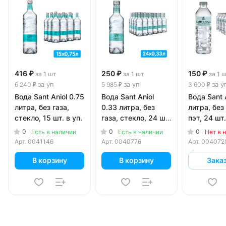
416 ₽
250 ₽
150 ₽
за 1 шт
за 1 шт
за 1 
за уп
за уп
за у
6 240 ₽
5 985 ₽
3 600 ₽
Вода Sant Aniol 0.75
Вода Sant Aniol
Вода Sant 
литра, без газа,
0.33 литра, без
литра, без 
стекло, 15 шт. в уп.
газа, стекло, 24 шт.
пэт, 24 шт.
в уп.
0
0
0
Есть в наличии
Есть в наличии
Нет в 
Арт.
0041146
Арт.
0040776
Арт.
004072
В корзину
В корзину
Зака