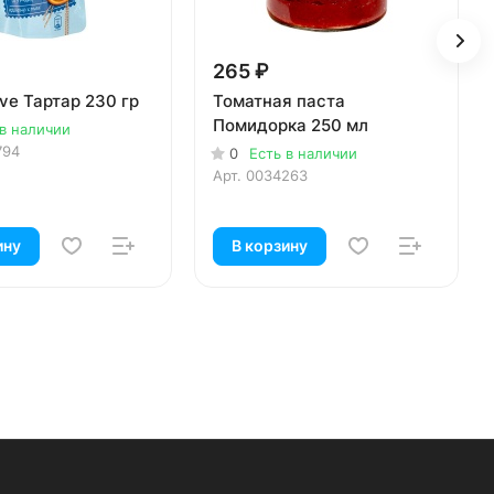
265 ₽
ve Тартар 230 гр
Томатная паста
Помидорка 250 мл
 в наличии
794
0
Есть в наличии
Арт.
0034263
ину
В корзину