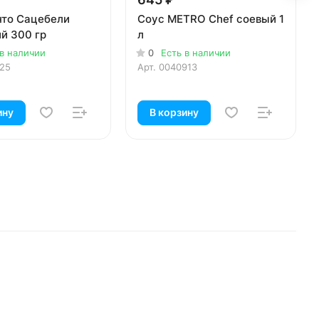
нто Сацебели
Соус METRO Chef соевый 1
й 300 гр
л
 в наличии
0
Есть в наличии
125
Арт.
0040913
ину
В корзину