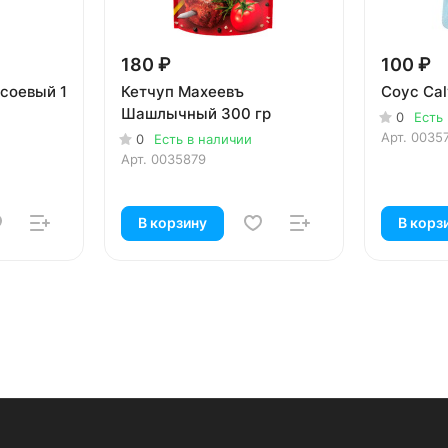
180 ₽
100 ₽
соевый 1
Кетчуп Махеевъ
Соус Cal
Шашлычный 300 гр
0
Есть
Арт.
0035
0
Есть в наличии
Арт.
0035879
В корзину
В корз