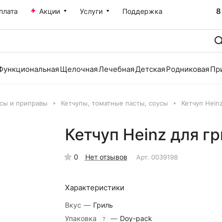
8
плата
Акции
Услуги
Поддержка
Функциональная
Щелочная
Лечебная
Детская
Родниковая
Пр
усы и приправы
Кетчупы, томатные пасты, соусы
Кетчуп Hein
Кетчуп Heinz для г
0
Нет отзывов
Арт.
0039198
Характеристики
Вкус
—
Гриль
Упаковка
—
Doy-pack
?