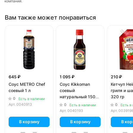
компаний.
Вам также может понравиться
645 ₽
1 095 ₽
210 ₽
Соус METRO Chef
Соус Kikkoman
Кетчуп Hei
соевый 1 л
соевый
гриля и ш
натуральный 150
320 гр
0
Есть в наличии
мл
Арт.
0040913
0
0
Есть в наличии
Есть в
Арт.
0040193
Арт.
003919
В корзину
В корзину
В кор