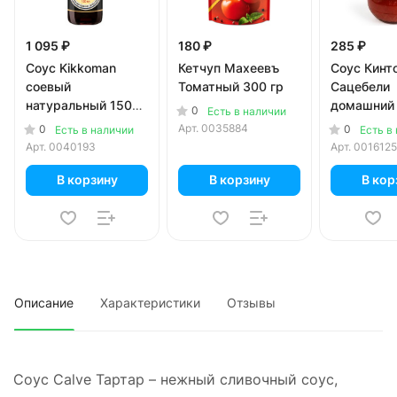
1 095 ₽
180 ₽
285 ₽
Соус Kikkoman
Кетчуп Махеевъ
Соус Кинт
соевый
Томатный 300 гр
Сацебели
натуральный 150
домашний 
0
Есть в наличии
мл
Арт.
0035884
0
0
Есть в наличии
Есть в
Арт.
0040193
Арт.
0016125
В корзину
В корзину
В кор
Описание
Характеристики
Отзывы
Соус Calve Тартар – нежный сливочный соус,