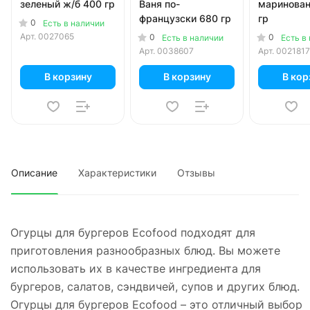
зеленый ж/б 400 гр
Ваня по-
маринова
французски 680 гр
гр
0
Есть в наличии
Арт.
0027065
0
0
Есть в наличии
Есть в
Арт.
0038607
Арт.
0021817
В корзину
В корзину
В кор
Описание
Характеристики
Отзывы
Огурцы для бургеров Ecofood подходят для
приготовления разнообразных блюд. Вы можете
использовать их в качестве ингредиента для
бургеров, салатов, сэндвичей, супов и других блюд.
Огурцы для бургеров Ecofood – это отличный выбор