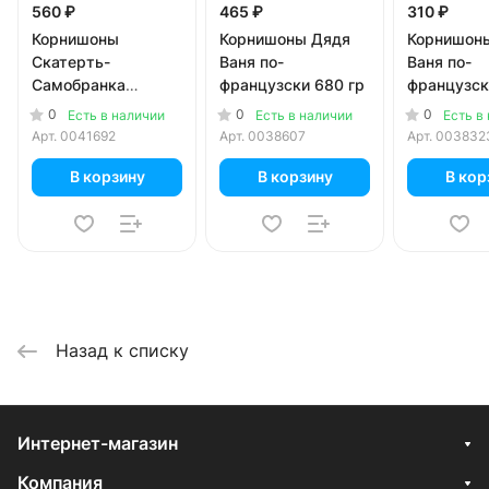
560 ₽
465 ₽
310 ₽
Корнишоны
Корнишоны Дядя
Корнишон
Скатерть-
Ваня по-
Ваня по-
Самобранка
французски 680 гр
французск
маринованные 720
0
0
0
Есть в наличии
Есть в наличии
Есть в
гр
Арт.
0041692
Арт.
0038607
Арт.
003832
В корзину
В корзину
В кор
Назад к списку
Интернет-магазин
Компания