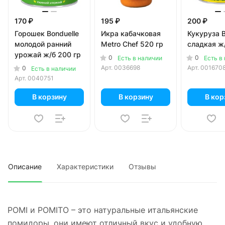
170 ₽
195 ₽
200 ₽
Горошек Bonduelle
Икра кабачковая
Кукуруза B
молодой ранний
Metro Chef 520 гр
сладкая ж/
урожай ж/б 200 гр
0
0
Есть в наличии
Есть в
Арт.
0036698
Арт.
001670
0
Есть в наличии
Арт.
0040751
В корзину
В корзину
В кор
Описание
Характеристики
Отзывы
POMI и POMITO – это натуральные итальянские
помидоры, они имеют отличный вкус и удобную