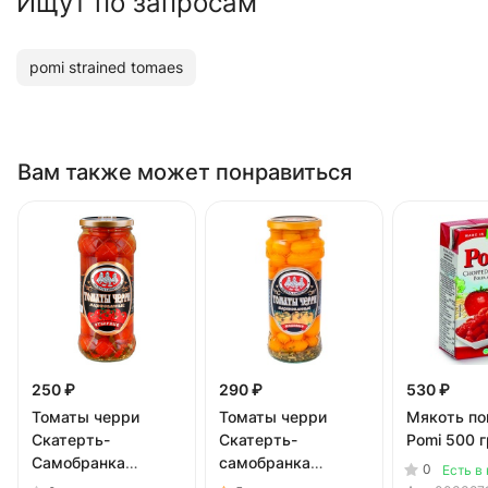
Ищут по запросам
pomi strained tomaes
Вам также может понравиться
250 ₽
290 ₽
530 ₽
Томаты черри
Томаты черри
Мякоть п
Скатерть-
Скатерть-
Pomi 500 г
Самобранка
самобранка
0
Есть в
маринованные
маринованные