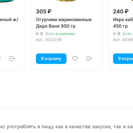
305 ₽
240 ₽
леный ж/
Огурчики маринованные
Икра ка
Дядя Ваня 950 гр
450 гр
0
Есть в наличии
0
Есть
Арт.
0033238
Арт.
0036
В корзину
В корз
употреблять в пищу как в качестве закуски, так и ка