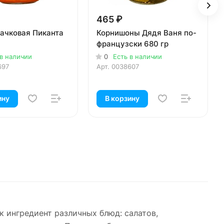
465 ₽
бачковая Пиканта
Корнишоны Дядя Ваня по-
французски 680 гр
 в наличии
0
Есть в наличии
697
Арт.
0038607
ину
В корзину
к ингредиент различных блюд: салатов,