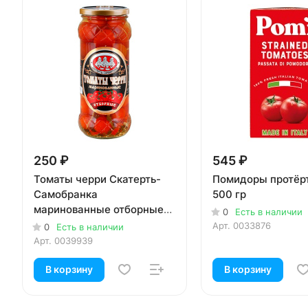
250 ₽
545 ₽
Томаты черри Скатерть-
Помидоры протёр
Самобранка
500 гр
маринованные отборные
0
Есть в наличии
580 мл
Арт.
0033876
0
Есть в наличии
Арт.
0039939
В корзину
В корзину