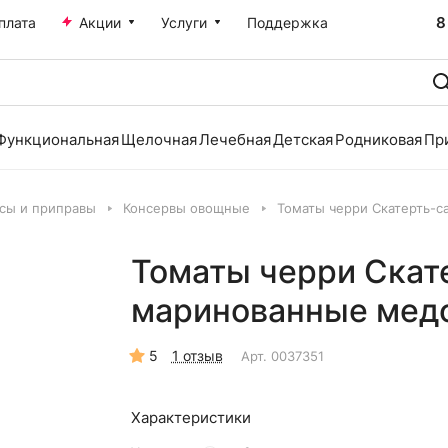
8
плата
Акции
Услуги
Поддержка
Функциональная
Щелочная
Лечебная
Детская
Родниковая
Пр
усы и приправы
Консервы овощные
Томаты черри Скатерть-
Томаты черри Скат
маринованные мед
5
1 отзыв
Арт.
0037351
Характеристики