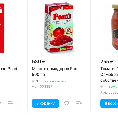
530 ₽
255 ₽
тые Pomi
Мякоть помидоров Pomi
Томаты 
500 гр
Самобра
собствен
0
Есть в наличии
Арт.
0033871
0
Есть
Арт.
0032
В корзину
В корз