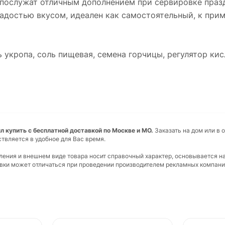
 послужат отличным дополнением при сервировке праз
достью вкусом, идеален как самостоятельный, к приме
ь укропа, соль пищевая, семена горчицы, регулятор ки
купить с бесплатной доставкой по Москве и МО.
Заказать на дом или в 
ствляется в удобное для Вас время.
вления и внешнем виде товара носит справочный характер, основывается н
ковки может отличаться при проведении производителем рекламных компани