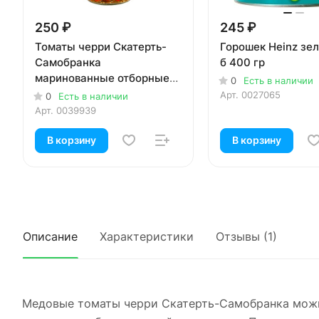
250 ₽
245 ₽
Томаты черри Скатерть-
Горошек Heinz зе
Самобранка
б 400 гр
маринованные отборные
0
Есть в наличии
580 мл
Арт.
0027065
0
Есть в наличии
Арт.
0039939
В корзину
В корзину
Описание
Характеристики
Отзывы (1)
Медовые томаты черри Скатерть-Самобранка можно 