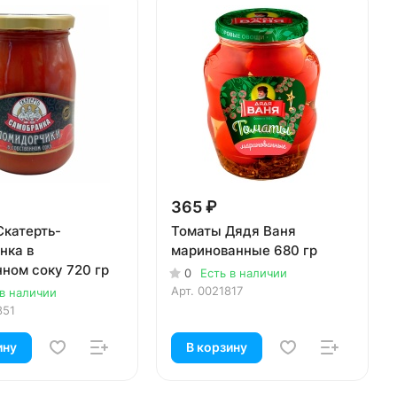
365 ₽
Скатерть-
Томаты Дядя Ваня
нка в
маринованные 680 гр
ном соку 720 гр
0
Есть в наличии
Арт.
0021817
 в наличии
851
ину
В корзину