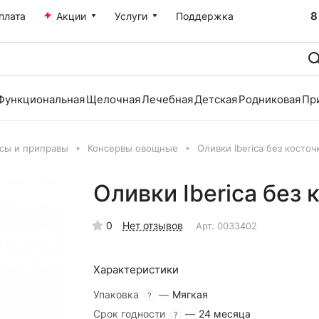
8
плата
Акции
Услуги
Поддержка
Функциональная
Щелочная
Лечебная
Детская
Родниковая
Пр
усы и приправы
Консервы овощные
Оливки Iberica без косточ
Оливки Iberica без 
0
Нет отзывов
Арт.
0033402
Характеристики
Упаковка
—
Мягкая
?
Срок годности
—
24 месяца
?