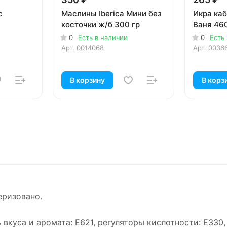
с
Маслины Iberica Мини без
Икра ка
косточки ж/б 300 гр
Ваня 460
0
Есть в наличии
0
Есть
Арт.
0014068
Арт.
0036
В корзину
В корз
теризовано.
ь вкуса и аромата: Е621, регуляторы кислотности: Е330,