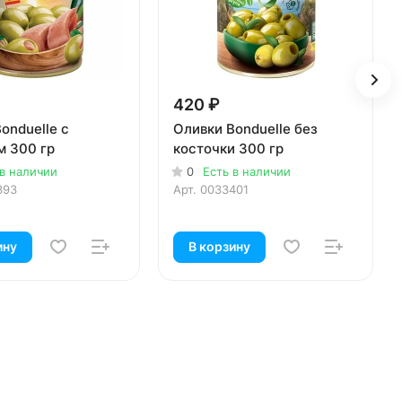
420 ₽
onduelle с
Оливки Bonduelle без
м 300 гр
косточки 300 гр
 в наличии
0
Есть в наличии
393
Арт.
0033401
ину
В корзину