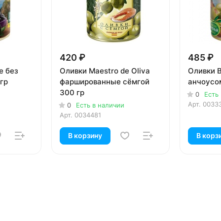
420 ₽
485 ₽
e без
Оливки Maestro de Oliva
Оливки B
гр
фаршированные сёмгой
анчоусо
300 гр
0
Есть
Арт.
0033
0
Есть в наличии
Арт.
0034481
В корзину
В корз