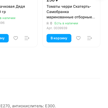
бачковая Дядя
Томаты черри Скатерть-
 гр
Самобранка
маринованные отборные
 в наличии
580 мл
696
0
Есть в наличии
Арт.
0039939
ину
В корзину
 Е270, антиокислитель: Е300.