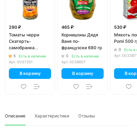
290 ₽
465 ₽
530 ₽
Томаты черри
Корнишоны Дядя
Мякоть п
Скатерть-
Ваня по-
Pomi 500 г
самобранка
французски 680 гр
0
Есть в
маринованные
Арт.
003387
5
0
Есть в наличии
Есть в наличии
медовые 580 мл
Арт.
0037351
Арт.
0038607
В корзину
В корзину
В кор
Описание
Характеристики
Отзывы