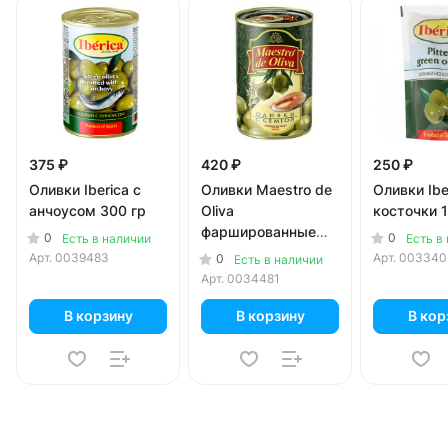
375 ₽
420 ₽
250 ₽
Оливки Iberica с
Оливки Maestro de
Оливки Ibe
анчоусом 300 гр
Oliva
косточки 1
фаршированные
0
0
Есть в наличии
Есть в
сёмгой 300 гр
Арт.
0039483
Арт.
003340
0
Есть в наличии
Арт.
0034481
В корзину
В корзину
В кор