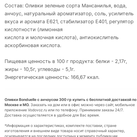
Состав: Оливки зеленые сорта Мансанилья, вода,
анчоус, натуральный ароматизатор, соль, усилитель
вкуса и аромата Е621, стабилизатор Е401, регулятор
кислотности (лимонная
кислота и молочная кислота), антиокислитель
аскорбиновая кислота.
Пищевая ценность в 100 г продукта: белки - 2,17г,
жиры - 10,5г, углеводы - 5,1г.
Энергетическая ценность: 166,67 ккал.
Оливки Bonduelle с анчоусом 300 гр купить с бесплатной доставкой по
Москве и МО.
Заказать на дом или в офис можно через сайт, мобильное
приложение Vodovoz.ru или по телефону. Принимаем заказы 24/7.
Доставка осуществляется в удобное для Вас время.
*Информация о характеристиках, комплекте поставки, стране
изготовления и внешнем виде товара носит справочный характер,
основывается на последних доступных к моменту публикации