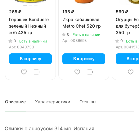
265 ₽
195 ₽
560 ₽
Горошек Bonduelle
Икра кабачковая
Огурцы Ec
зеленый Нежный
Metro Chef 520 гр
для бутер
ж/б 425 гр
350 гр
0
Есть в наличии
Арт.
0036698
0
0
Есть в наличии
Есть в
Арт.
0040733
Арт.
004157
В корзину
В корзину
В кор
Описание
Характеристики
Отзывы
Оливки с анчоусом 314 мл. Испания.