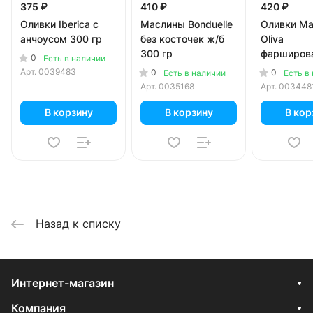
375 ₽
410 ₽
420 ₽
Оливки Iberica с
Маслины Bonduelle
Оливки Ma
анчоусом 300 гр
без косточек ж/б
Oliva
300 гр
фарширов
0
Есть в наличии
сёмгой 30
Арт.
0039483
0
0
Есть в наличии
Есть в
Арт.
0035168
Арт.
003448
В корзину
В корзину
В кор
Назад к списку
Интернет-магазин
Компания