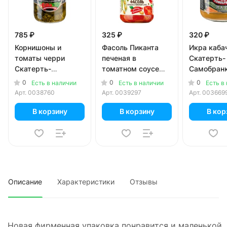
785 ₽
325 ₽
320 ₽
Корнишоны и
Фасоль Пиканта
Икра каба
томаты черри
печеная в
Скатерть-
Скатерть-
томатном соусе
Самобранк
Самобранка
470 гр
0
0
0
Есть в наличии
Есть в наличии
Есть в
маринованные
Арт.
0038760
Арт.
0039297
Арт.
003669
1415 мл
В корзину
В корзину
В кор
Описание
Характеристики
Отзывы
Новая фирменная упаковка понравится и маленькой