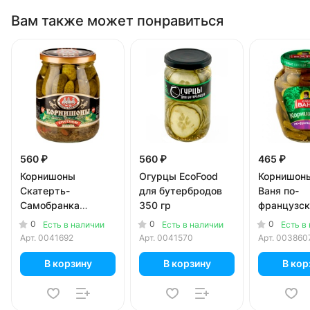
Вам также может понравиться
560 ₽
560 ₽
465 ₽
Корнишоны
Огурцы EcoFood
Корнишон
Скатерть-
для бутербродов
Ваня по-
Самобранка
350 гр
французск
маринованные 720
0
0
0
Есть в наличии
Есть в наличии
Есть в
гр
Арт.
0041692
Арт.
0041570
Арт.
003860
В корзину
В корзину
В кор