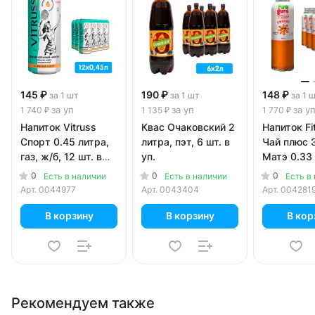
145 ₽
190 ₽
148 ₽
за 1 шт
за 1 шт
за 1 
за уп
за уп
за у
1 740 ₽
1 135 ₽
1 770 ₽
Напиток Vitruss
Квас Очаковский 2
Напиток Fi
Спорт 0.45 литра,
литра, пэт, 6 шт. в
Чай плюс 
газ, ж/б, 12 шт. в
уп.
Матэ 0.33 
уп.
стекло, 12 
0
0
0
Есть в наличии
Есть в наличии
Есть в
Арт.
0044977
Арт.
0043404
Арт.
004281
В корзину
В корзину
В кор
Рекомендуем также