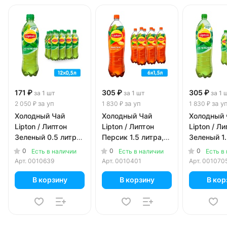
171 ₽
305 ₽
305 ₽
за 1 шт
за 1 шт
за 1 
за уп
за уп
за у
2 050 ₽
1 830 ₽
1 830 ₽
Холодный Чай
Холодный Чай
Холодный 
Lipton / Липтон
Lipton / Липтон
Lipton / Л
Зеленый 0.5 литра,
Персик 1.5 литра,
Зеленый 1.
пэт, 12 шт. в уп.
пэт, 6 шт. в уп.
пэт, 6 шт. 
0
0
0
Есть в наличии
Есть в наличии
Есть в
Арт.
0010639
Арт.
0010401
Арт.
001070
В корзину
В корзину
В кор