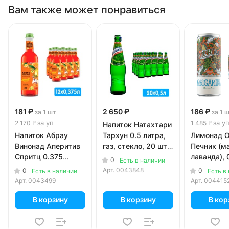
Вам также может понравиться
181 ₽
2 650 ₽
186 ₽
за 1 шт
за 1 
за уп
за у
2 170 ₽
1 485 ₽
Напиток Натахтари
Напиток Абрау
Тархун 0.5 литра,
Лимонад O
Винонад Аперитив
газ, стекло, 20 шт.
Печник (ма
Спритц 0.375
в уп.
лаванда), 
0
Есть в наличии
литра, газ, стекло,
литра, газ,
Арт.
0043848
0
0
Есть в наличии
Есть в
12 шт. в уп.
шт. в уп.
Арт.
0043499
Арт.
004415
В корзину
В корзину
В кор